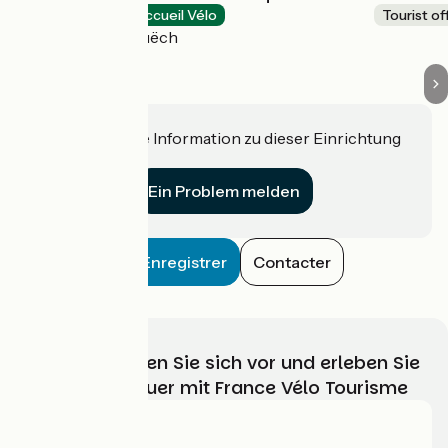
Tourist offices
Accueil Vélo
Tourist of
Aspres-sur-Buëch
Haben Sie eine Information zu dieser Einrichtung
für uns?
Ein Problem melden
Enregistrer
Contacter
Wählen, bereiten Sie sich vor und erleben Sie
Ihr Radabenteuer mit France Vélo Tourisme