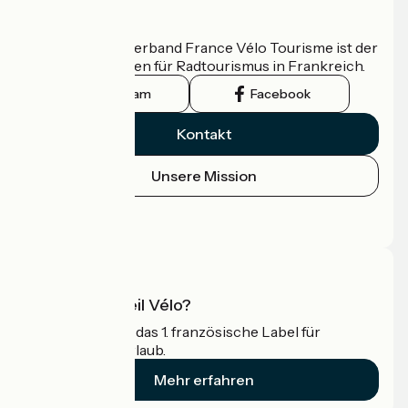
Wer sind wir?
Der nationale Verband France Vélo Tourisme ist der
offizielle Leitfaden für Radtourismus in Frankreich.
Instagram
Facebook
Kontakt
Unsere Mission
Pressebereich
Profi-Bereich
Was ist Accueil Vélo?
Accueil Vélo ist das 1. französische Label für
Radfahrer im Urlaub.
Mehr erfahren