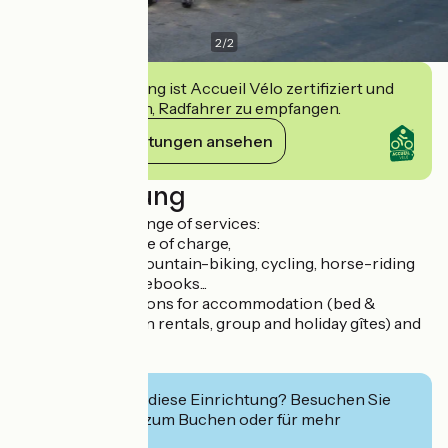
2
/
2
Diese Einrichtung ist Accueil Vélo zertifiziert und
verpflichtet sich, Radfahrer zu empfangen.
Ihre Verpflichtungen ansehen
Beschreibung
We offer a wide range of services:
- Wifi available free of charge,
- Sale of hiking, mountain-biking, cycling, horse-riding
and climbing guidebooks...
- Online reservations for accommodation (bed &
breakfast, vacation rentals, group and holiday gîtes) and
sports activities,
- Show tickets
Interessiert Sie diese Einrichtung? Besuchen Sie
deren Website zum Buchen oder für mehr
Informationen.