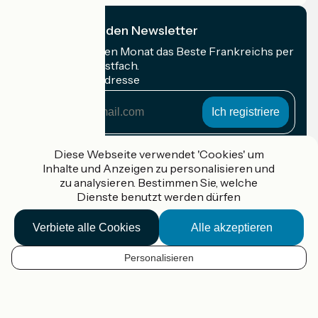
Ich abonniere den Newsletter
Erhalten Sie jeden Monat das Beste Frankreichs per
Rad in Ihrem Postfach.
Meine E-Mail-Adresse
Meine
E-
Mail-
Anmeldebedingungen
Adresse
Diese Webseite verwendet 'Cookies' um
Inhalte und Anzeigen zu personalisieren und
Gefördert im Rahmen von Destination France
zu analysieren. Bestimmen Sie, welche
Dienste benutzt werden dürfen
Verbiete alle Cookies
Alle akzeptieren
Accueil Vélo Pro
Kontakt
Personalisieren
Rechtliche Informationen
DE
Kontakt
Privacy policy
Kartenoptionen
Réalisation :
StudioJuillet
et
France Vélo Tourisme