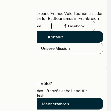
Wer sind wir?
Der nationale Verband France Vélo Tourisme ist der
offizielle Leitfaden für Radtourismus in Frankreich.
Instagram
Facebook
Kontakt
Unsere Mission
Pressebereich
Profi-Bereich
Was ist Accueil Vélo?
Accueil Vélo ist das 1. französische Label für
Radfahrer im Urlaub.
Mehr erfahren