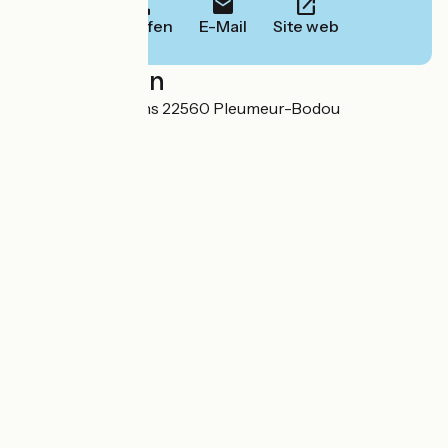
Anrufen
E-Mail
Site web
Localisation
11 rue des chardons 22560 Pleumeur-Bodou