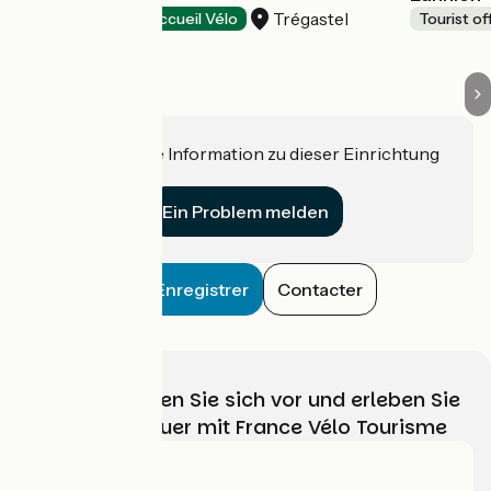
Trégastel
Tourist offices
Accueil Vélo
Tourist of
Haben Sie eine Information zu dieser Einrichtung
für uns?
Ein Problem melden
Enregistrer
Contacter
Wählen, bereiten Sie sich vor und erleben Sie
Ihr Radabenteuer mit France Vélo Tourisme