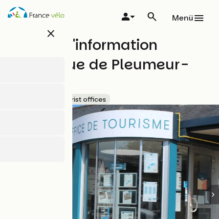
Direkt
zum
Menü
Inhalt
close
Bureau d'information
touristique de Pleumeur-
Bodou
Accueil Vélo
Tourist offices