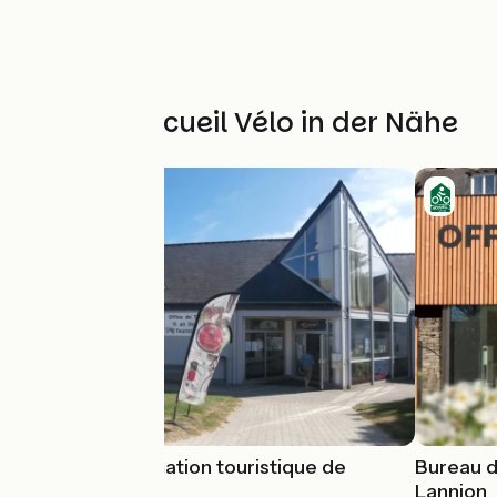
Weitere Accueil Vélo in der Nähe
Bureau d'information touristique de
Bureau d
Trégastel
Lannion