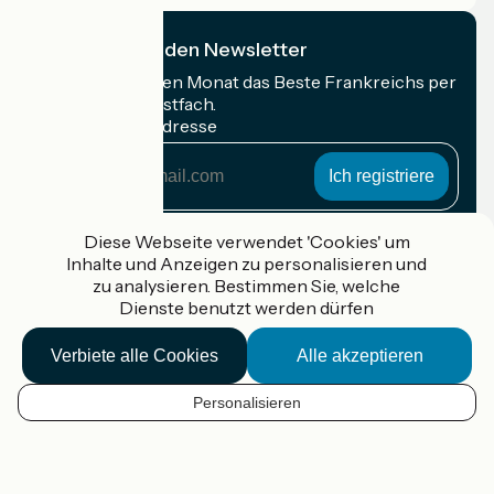
Ich abonniere den Newsletter
Erhalten Sie jeden Monat das Beste Frankreichs per
Rad in Ihrem Postfach.
Meine E-Mail-Adresse
Meine
E-
Mail-
Anmeldebedingungen
Adresse
Diese Webseite verwendet 'Cookies' um
Inhalte und Anzeigen zu personalisieren und
Gefördert im Rahmen von Destination France
zu analysieren. Bestimmen Sie, welche
Dienste benutzt werden dürfen
Verbiete alle Cookies
Alle akzeptieren
Accueil Vélo Pro
Kontakt
Personalisieren
Rechtliche Informationen
DE
Kontakt
Privacy policy
Kartenoptionen
Réalisation :
StudioJuillet
et
France Vélo Tourisme