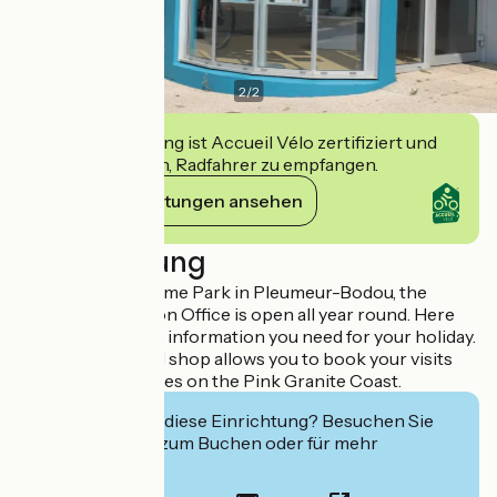
2
/
2
Diese Einrichtung ist Accueil Vélo zertifiziert und
verpflichtet sich, Radfahrer zu empfangen.
Ihre Verpflichtungen ansehen
Beschreibung
Close to the Radôme Park in Pleumeur-Bodou, the
Tourist Information Office is open all year round. Here
you will find all the information you need for your holiday.
A ticket office and shop allows you to book your visits
and leisure activities on the Pink Granite Coast.
Interessiert Sie diese Einrichtung? Besuchen Sie
deren Website zum Buchen oder für mehr
Informationen.