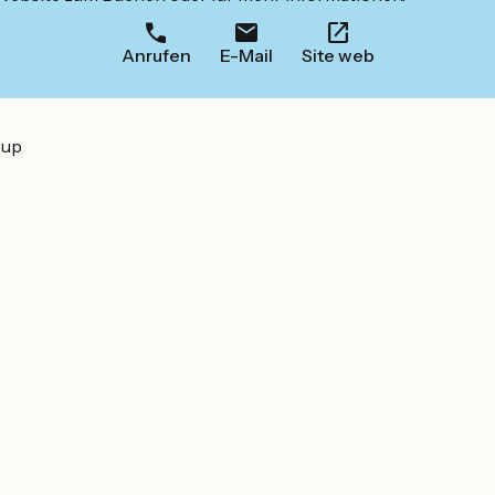
Anrufen
E-Mail
Site web
oup