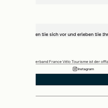
Wählen, bereiten Sie sich vor und erleben Sie 
Wer sind wir?
Der nationale Verband France Vélo Tourisme ist der offiz
Instagram
Pressebereich
Profi-Bereich