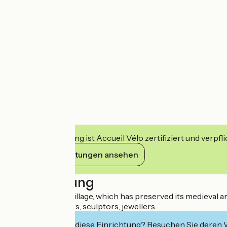
Diese Einrichtung ist Accueil Vélo zertifiziert und verpfl
Ihre Verpflichtungen ansehen
Beschreibung
The heart of the village, which has preserved its medieval ar
ceramists, painters, sculptors, jewellers...
Interessiert Sie diese Einrichtung? Besuchen Sie deren