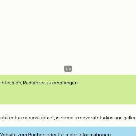
1
/
4
ichtet sich, Radfahrer zu empfangen.
chitecture almost intact, is home to several studios and galler
 Website zum Buchen oder für mehr Informationen.