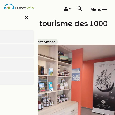
Direkt
zum
Menü
Inhalt
close
Office de tourisme des 1000
Étangs
Accueil Vélo
Tourist offices