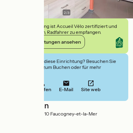
2
/
3
Diese Einrichtung ist Accueil Vélo zertifiziert und
verpflichtet sich, Radfahrer zu empfangen.
Ihre Verpflichtungen ansehen
Interessiert Sie diese Einrichtung? Besuchen Sie
deren Website zum Buchen oder für mehr
Informationen.
Anrufen
E-Mail
Site web
Localisation
7 Grande Rue 70310 Faucogney-et-la-Mer