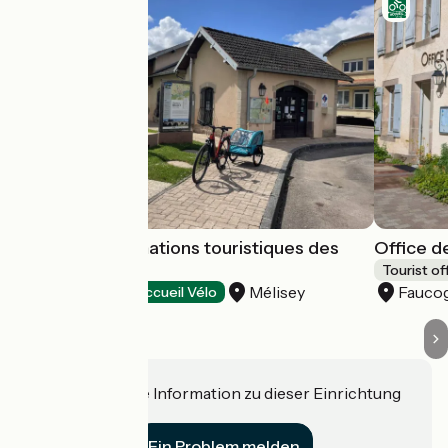
Bureau d'informations touristiques des
Office d
1000 Étangs
Tourist of
Mélisey
Fauco
Tourist offices
Accueil Vélo
Haben Sie eine Information zu dieser Einrichtung
für uns?
Ein Problem melden