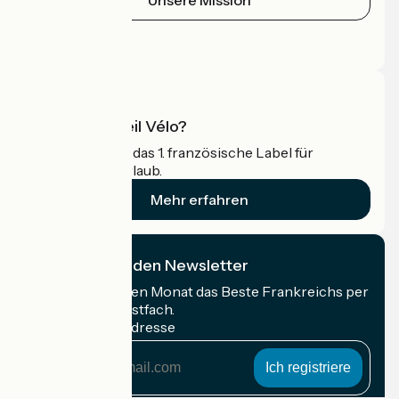
Pressebereich
Profi-Bereich
Was ist Accueil Vélo?
Accueil Vélo ist das 1. französische Label für
Radfahrer im Urlaub.
Mehr erfahren
Ich abonniere den Newsletter
Erhalten Sie jeden Monat das Beste Frankreichs per
Rad in Ihrem Postfach.
Meine E-Mail-Adresse
Meine
E-
Mail-