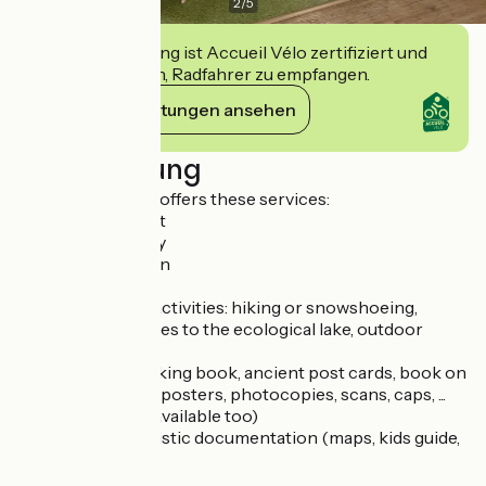
2
/
5
Diese Einrichtung ist Accueil Vélo zertifiziert und
verpflichtet sich, Radfahrer zu empfangen.
Ihre Verpflichtungen ansehen
Beschreibung
The tourist office offers these services:
- weather forecast
- hotels availability
- board games loan
- free wifi
- reservation for activities: hiking or snowshoeing,
guided visits, entries to the ecological lake, outdoor
activities, ...
- diverse items: hiking book, ancient post cards, book on
the baroque path, posters, photocopies, scans, caps, ...
(online boutique available too)
- on request: touristic documentation (maps, kids guide,
...)