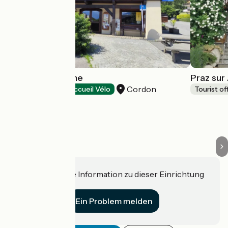
Cordon Tourisme
Praz sur 
Cordon
Tourist offices
Accueil Vélo
Tourist of
Haben Sie eine Information zu dieser Einrichtung
für uns?
Ein Problem melden