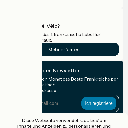
Profi-Bereich
Was ist Accueil Vélo?
Accueil Vélo ist das 1. französische Label für
Radfahrer im Urlaub.
Mehr erfahren
Ich abonniere den Newsletter
Erhalten Sie jeden Monat das Beste Frankreichs per
Rad in Ihrem Postfach.
Meine E-Mail-Adresse
Meine
E-
Mail-
Anmeldebedingungen
Adresse
Diese Webseite verwendet 'Cookies' um
Inhalte und Anzeigen zu personalisieren und
Gefördert im Rahmen von Destination France