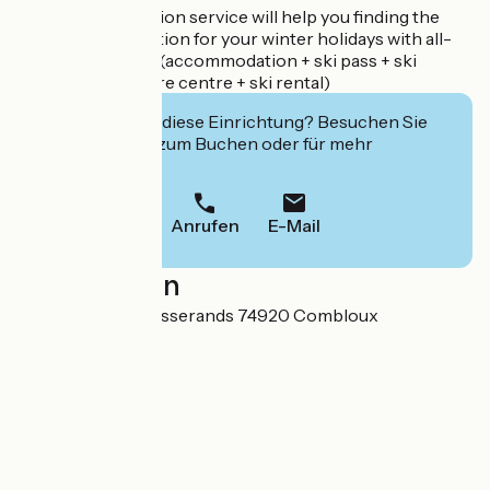
The accommodation service will help you finding the
ideal accommodation for your winter holidays with all-
inclusive options (accommodation + ski pass + ski
lessons + child care centre + ski rental)
Interessiert Sie diese Einrichtung? Besuchen Sie
deren Website zum Buchen oder für mehr
Informationen.
Anrufen
E-Mail
Localisation
49, chemin des Passerands 74920 Combloux