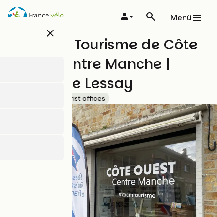
Direkt
zum
Menü
Inhalt
close
Office de Tourisme de Côte
Ouest Centre Manche |
Bureau de Lessay
Accueil Vélo
Tourist offices