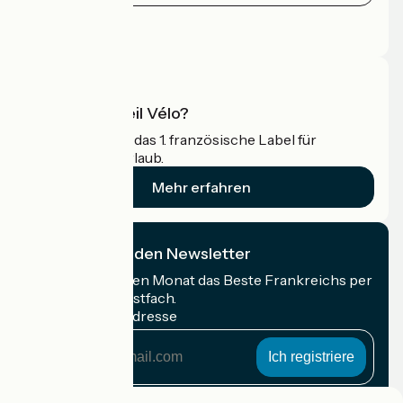
Pressebereich
Profi-Bereich
Was ist Accueil Vélo?
Accueil Vélo ist das 1. französische Label für
Radfahrer im Urlaub.
Mehr erfahren
Ich abonniere den Newsletter
Erhalten Sie jeden Monat das Beste Frankreichs per
Rad in Ihrem Postfach.
Meine E-Mail-Adresse
Meine
E-
Mail-
Anmeldebedingungen