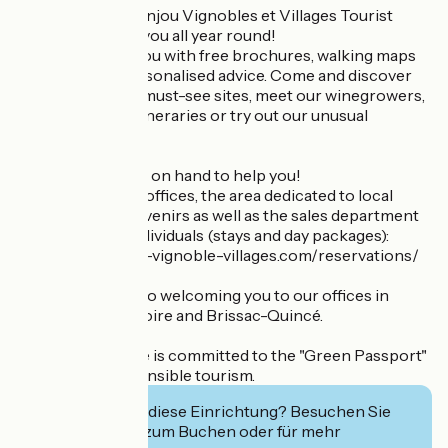
The team at the Anjou Vignobles et Villages Tourist
Office welcomes you all year round!
We can provide you with free brochures, walking maps
and, above all, personalised advice. Come and discover
our destination's must-see sites, meet our winegrowers,
stroll along our itineraries or try out our unusual
activities.
A dynamic team is on hand to help you!
Find all the ticket offices, the area dedicated to local
products and souvenirs as well as the sales department
for groups and individuals (stays and day packages):
https://www.anjou-vignoble-villages.com/reservations/
We look forward to welcoming you to our offices in
Chalonnes-sur-Loire and Brissac-Quincé.
The Tourist Office is committed to the "Green Passport"
scheme for responsible tourism.
Interessiert Sie diese Einrichtung? Besuchen Sie
deren Website zum Buchen oder für mehr