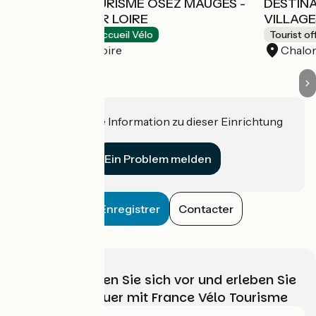
OFFICE DE TOURISME ÔSEZ MAUGES -
DESTIN
MONTJEAN SUR LOIRE
VILLAGE
Tourist offices
Accueil Vélo
Tourist of
Mauges-sur-Loire
Chalon
Haben Sie eine Information zu dieser Einrichtung
für uns?
Ein Problem melden
Enregistrer
Contacter
Wählen, bereiten Sie sich vor und erleben Sie
Ihr Radabenteuer mit France Vélo Tourisme