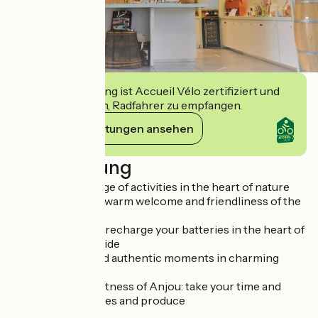
Diese Einrichtung ist Accueil Vélo zertifiziert und
verpflichtet sich, Radfahrer zu empfangen.
Ihre Verpflichtungen ansehen
Beschreibung
- Enjoy a wide range of activities in the heart of nature
- Succumb to the warm welcome and friendliness of the
locals
- Disconnect and recharge your batteries in the heart of
unspoilt countryside
- Share unique and authentic moments in charming
villages
- Savour the sweetness of Anjou: take your time and
taste the local wines and produce