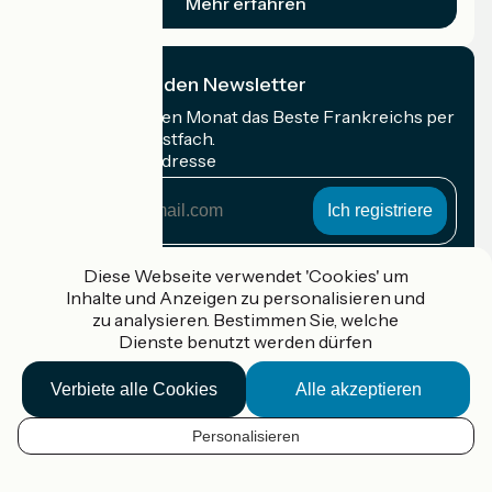
Mehr erfahren
Ich abonniere den Newsletter
Erhalten Sie jeden Monat das Beste Frankreichs per
Rad in Ihrem Postfach.
Meine E-Mail-Adresse
Meine
E-
Mail-
Anmeldebedingungen
Adresse
Diese Webseite verwendet 'Cookies' um
Inhalte und Anzeigen zu personalisieren und
Gefördert im Rahmen von Destination France
zu analysieren. Bestimmen Sie, welche
Dienste benutzt werden dürfen
Verbiete alle Cookies
Alle akzeptieren
Accueil Vélo Pro
Kontakt
Personalisieren
Rechtliche Informationen
DE
Kontakt
Privacy policy