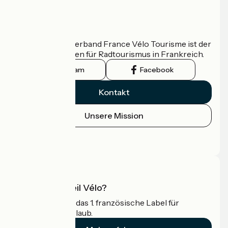
Wer sind wir?
Der nationale Verband France Vélo Tourisme ist der
offizielle Leitfaden für Radtourismus in Frankreich.
Instagram
Facebook
Kontakt
Unsere Mission
Pressebereich
Profi-Bereich
Was ist Accueil Vélo?
Accueil Vélo ist das 1. französische Label für
Radfahrer im Urlaub.