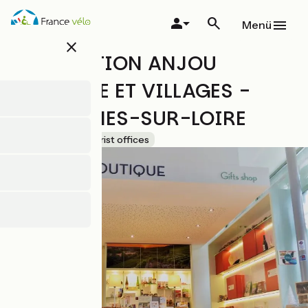
Direkt
zum
Menü
Inhalt
close
DESTINATION ANJOU
VIGNOBLE ET VILLAGES -
CHALONNES-SUR-LOIRE
Accueil Vélo
Tourist offices