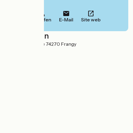
Informationen.
Anrufen
E-Mail
Site web
Localisation
35 place de l'église 74270 Frangy