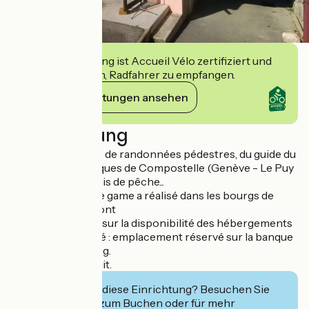
Diese Einrichtung ist Accueil Vélo zertifiziert und
verpflichtet sich, Radfahrer zu empfangen.
Ihre Verpflichtungen ansehen
Beschreibung
- Ventes de fiches de randonnées pédestres, du guide du
Chemin de St Jacques de Compostelle (Genève - Le Puy
en Velay), de permis de pêche...
- Prêt de l'enquête game a réalisé dans les bourgs de
Frangy et Chaumont
- Renseignement sur la disponibilité des hébergements
- Accès handicapé : emplacement réservé sur la banque
d'accueil et parking.
- Accès Wifi gratuit.
Interessiert Sie diese Einrichtung? Besuchen Sie
deren Website zum Buchen oder für mehr