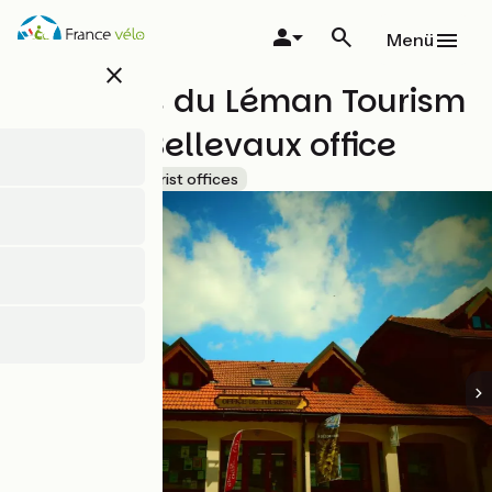
Direkt
zum
Menü
Inhalt
close
Les Alpes du Léman Tourism
Office - Bellevaux office
Accueil Vélo
Tourist offices