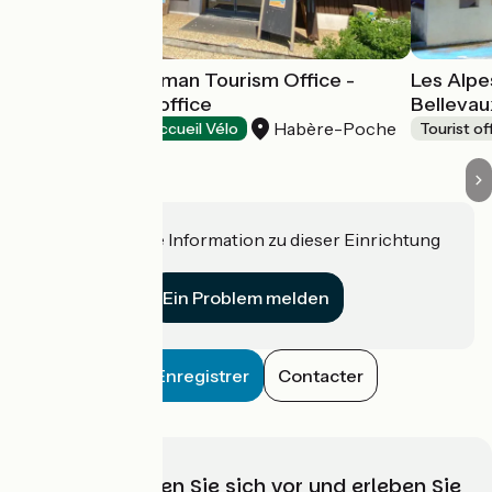
Les Alpes du Léman Tourism Office -
Les Alpe
Habère-Poche office
Bellevau
Habère-Poche
Tourist offices
Accueil Vélo
Tourist of
Haben Sie eine Information zu dieser Einrichtung
für uns?
Ein Problem melden
Enregistrer
Contacter
Wählen, bereiten Sie sich vor und erleben Sie