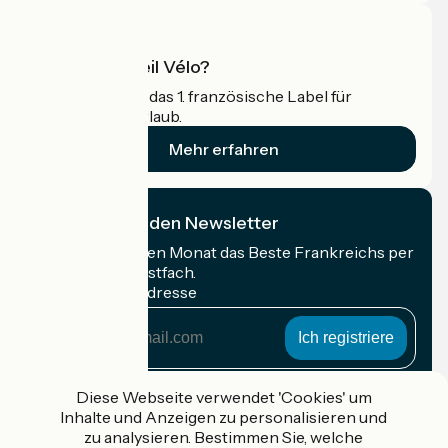
Was ist Accueil Vélo?
Accueil Vélo ist das 1. französische Label für
Radfahrer im Urlaub.
Mehr erfahren
Ich abonniere den Newsletter
Erhalten Sie jeden Monat das Beste Frankreichs per
Rad in Ihrem Postfach.
Meine E-Mail-Adresse
Meine
E-
Mail-
Anmeldebedingungen
Adresse
Diese Webseite verwendet 'Cookies' um
Inhalte und Anzeigen zu personalisieren und
Gefördert im Rahmen von Destination France
zu analysieren. Bestimmen Sie, welche