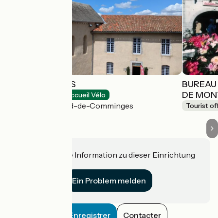
LES OLIVETAINS
BUREAU
DE MON
Tourist offices
Accueil Vélo
Saint-Bertrand-de-Comminges
Tourist of
Haben Sie eine Information zu dieser Einrichtung
für uns?
Ein Problem melden
Enregistrer
Contacter