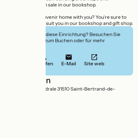
guidebooks are on sale in our bookshop.
Fancy taking a souvenir home with you? You’re sure to
find something to suit you in our bookshop and gift shop.
Interessiert Sie diese Einrichtung? Besuchen Sie
deren Website zum Buchen oder für mehr
Informationen.
Anrufen
E-Mail
Site web
Localisation
Parvis de la Cathédrale 31510 Saint-Bertrand-de-
Comminges