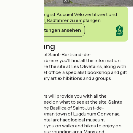
2
/
7
Diese Einrichtung ist Accueil Vélo zertifiziert und
verpflichtet sich, Radfahrer zu empfangen.
Ihre Verpflichtungen ansehen
Beschreibung
At the Grand Site of Saint-Bertrand-de-
Comminges/Valcabrère, you’ll find all the information
you need to explore the site at Les Olivétains, along with
the cathedral ticket office, a specialist bookshop and gift
shop, contemporary art exhibitions and a groups
service.
Our visitor advisors will provide you with all the
information you need on what to see at the site: Sainte
Marie Cathedral, the Basilica of Saint-Just-de-
Valcabrère, the Roman town of Lugdunum Convenae,
and the departmental archaeological museum.
We can also advise you on walks and hikes to enjoy on
the site and in the surrounding area. Maps and