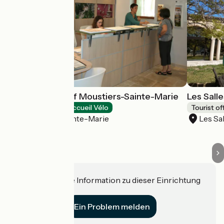
Tourist Office of Moustiers-Sainte-Marie
Les Sall
Tourist offices
Accueil Vélo
Tourist of
Moustiers-Sainte-Marie
Les Sa
Haben Sie eine Information zu dieser Einrichtung
für uns?
Ein Problem melden