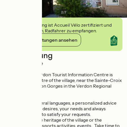
2
/
7
Diese Einrichtung ist Accueil Vélo zertifiziert und
verpflichtet sich, Radfahrer zu empfangen.
Ihre Verpflichtungen ansehen
Beschreibung
Enjoy great nature
Les Salles-sur-Verdon Tourist Information Centre is
located in the centre of the village, near the Sainte-Croix
lake and the Verdon Gorges in the Verdon Regional
Natural Park.
A welcome in several languages, a personalized advice
according to your desires, your needs and always
attentive in order to satisfy your requests.
Hiking, visiting the heritage of the village or the
surrounding area, sports activities, events... Take time to