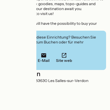
discover our shop: goodies, maps, topo-guides and
books adapted to our destination await you.
So many reasons to visit us!
All year long you will have the possibility to buy your
fishing card.
Interessiert Sie diese Einrichtung? Besuchen Sie
deren Website zum Buchen oder für mehr
Informationen.
E-Mail
Site web
Localisation
Place Font Freye 83630 Les Salles-sur-Verdon