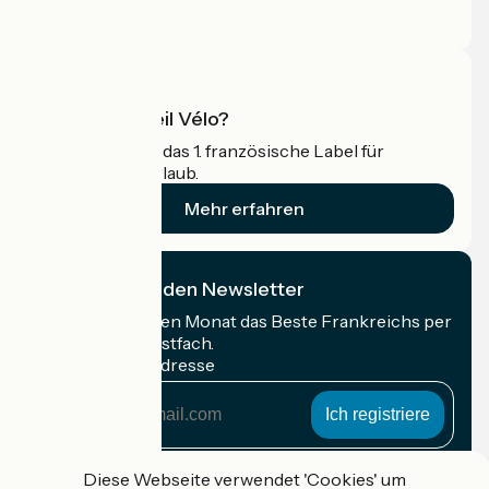
Profi-Bereich
Was ist Accueil Vélo?
Accueil Vélo ist das 1. französische Label für
Radfahrer im Urlaub.
Mehr erfahren
Ich abonniere den Newsletter
Erhalten Sie jeden Monat das Beste Frankreichs per
Rad in Ihrem Postfach.
Meine E-Mail-Adresse
Meine
E-
Mail-
Anmeldebedingungen
Adresse
Diese Webseite verwendet 'Cookies' um