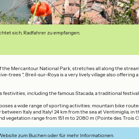
ichtet sich, Radfahrer zu empfangen.
of the Mercantour National Park, stretches all along the stre
-trees ", Breil-sur-Roya is a very lively village also offering 
estivities, including the famous Stacada, a traditional festiva
roposes a wide range of sporting activities: mountain bike routes
 between Italy and Italy! 24 km from the sea at Ventimiglia, i
and vegetation range from 151 m to 2080 m (Pointe des Trois C
 Website zum Buchen oder für mehr Informationen.