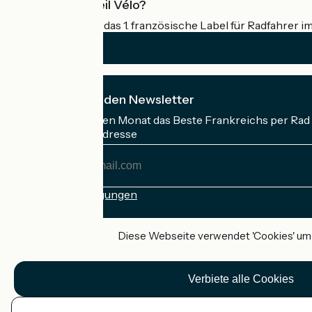
Was ist Accueil Vélo?
Accueil Vélo ist das 1. französische Label für Radfahrer i
Ich abonniere den Newsletter
Erhalten Sie jeden Monat das Beste Frankreichs per Rad 
Meine E-Mail-Adresse
Meine
E-
Mail-
Anmeldebedingungen
Adresse
Gefördert im Rahmen von Destination France
Diese Webseite verwendet 'Cookies' um I
Verbiete alle Cookies
Accueil Vélo Pro
Kontakt