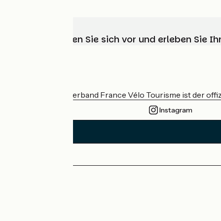
Wählen, bereiten Sie sich vor und erleben Sie 
Wer sind wir?
Der nationale Verband France Vélo Tourisme ist der offiz
Instagram
Pressebereich
Profi-Bereich