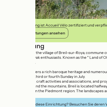
Diese Einrichtung ist Accueil Vélo zertifiziert und verpfl
Ihre Verpflichtungen ansehen
Beschreibung
In the Roya Valley, the village of Breil-sur-Roya, commune 
fishermen and kayak enthusiasts. Known as the " Land of Olive
famous " Stacada ".
Breil-sur-Roya offers a rich baroque heritage and numerous f
four years on the third or fourth Sunday in July.
Breil is also rich in craft activities and associations, and p
Between the sea and the mountains, Breil is located halfway
alpine ski resort) in the Piedmont region. The landscapes 
diversity.
Interessiert Sie diese Einrichtung? Besuchen Sie deren