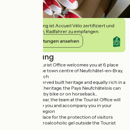
2
/
2
Diese Einrichtung ist Accueil Vélo zertifiziert und
verpflichtet sich, Radfahrer zu empfangen.
Ihre Verpflichtungen ansehen
Beschreibung
The Bray Eawy Tourist Office welcomes you at 6 place
Notre-Dame, in the town centre of Neufchâtel-en-Bray,
opposite the church
Rich in a still preserved built heritage and equally rich in a
surprising natural heritage, the Pays Neufchâtelois can
be visited on foot, by bike or on horseback...
Throughout the year, the team at the Tourist Office will
be happy to advise you and accompany you in your
discovery of this region
Measures put in place for the protection of visitors
Provision of a hydroalcoholic gel outside the Tourist
Office.