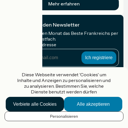
Mehr erfahren
Ich abonniere den Newsletter
Erhalten Sie jeden Monat das Beste Frankreichs per
Rad in Ihrem Postfach.
Meine E-Mail-Adresse
Meine
E-
Mail-
Anmeldebedingungen
Adresse
Diese Webseite verwendet 'Cookies' um
Inhalte und Anzeigen zu personalisieren und
Gefördert im Rahmen von Destination France
zu analysieren. Bestimmen Sie, welche
Dienste benutzt werden dürfen
Verbiete alle Cookies
Alle akzeptieren
Accueil Vélo Pro
Kontakt
Personalisieren
Rechtliche Informationen
DE
Kontakt