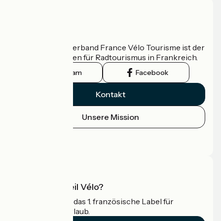
Wer sind wir?
Der nationale Verband France Vélo Tourisme ist der
offizielle Leitfaden für Radtourismus in Frankreich.
Instagram
Facebook
Kontakt
Unsere Mission
Pressebereich
Profi-Bereich
Was ist Accueil Vélo?
Accueil Vélo ist das 1. französische Label für
Radfahrer im Urlaub.