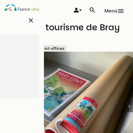
Direkt
zum
Menü
Inhalt
close
Office de tourisme de Bray
Eawy
Accueil Vélo
Tourist offices