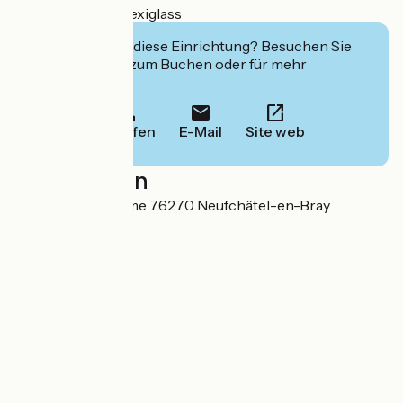
Installation of a plexiglass
Interessiert Sie diese Einrichtung? Besuchen Sie
deren Website zum Buchen oder für mehr
Informationen.
Anrufen
E-Mail
Site web
Localisation
6 place Notre Dame 76270 Neufchâtel-en-Bray