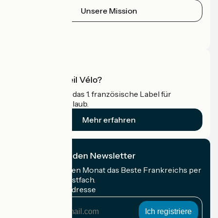
Unsere Mission
Pressebereich
Profi-Bereich
Was ist Accueil Vélo?
Accueil Vélo ist das 1. französische Label für
Radfahrer im Urlaub.
Mehr erfahren
Ich abonniere den Newsletter
Erhalten Sie jeden Monat das Beste Frankreichs per
Rad in Ihrem Postfach.
Meine E-Mail-Adresse
Meine
E-