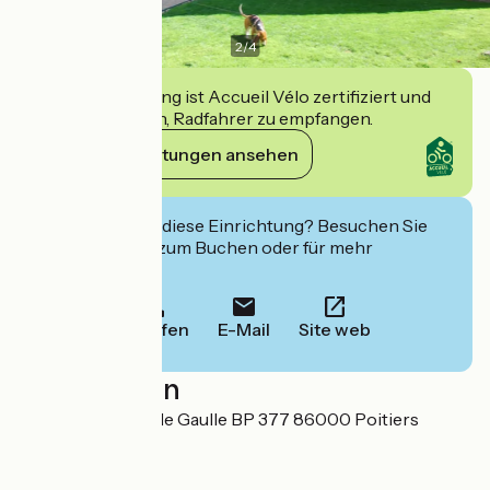
2
/
4
Diese Einrichtung ist Accueil Vélo zertifiziert und
verpflichtet sich, Radfahrer zu empfangen.
Ihre Verpflichtungen ansehen
Interessiert Sie diese Einrichtung? Besuchen Sie
deren Website zum Buchen oder für mehr
Informationen.
Anrufen
E-Mail
Site web
Localisation
45 place Charles de Gaulle BP 377 86000 Poitiers