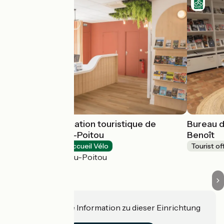
Bureau d'information touristique de
Bureau d
Chasseneuil-du-Poitou
Benoît
Tourist offices
Accueil Vélo
Tourist of
Chasseneuil-du-Poitou
Haben Sie eine Information zu dieser Einrichtung
für uns?