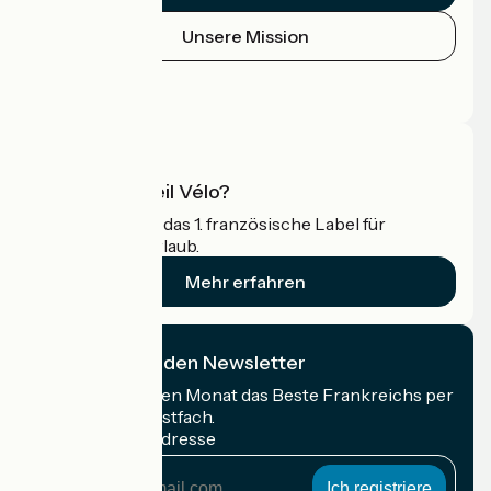
Unsere Mission
Pressebereich
Profi-Bereich
Was ist Accueil Vélo?
Accueil Vélo ist das 1. französische Label für
Radfahrer im Urlaub.
Mehr erfahren
Ich abonniere den Newsletter
Erhalten Sie jeden Monat das Beste Frankreichs per
Rad in Ihrem Postfach.
Meine E-Mail-Adresse
Meine