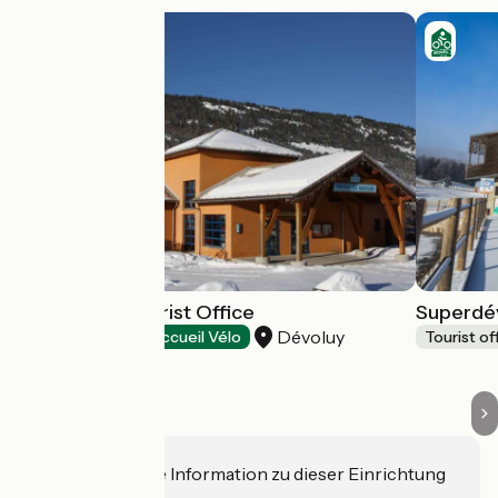
Le Dévoluy Tourist Office
Superdév
Dévoluy
Tourist offices
Accueil Vélo
Tourist of
Haben Sie eine Information zu dieser Einrichtung
für uns?