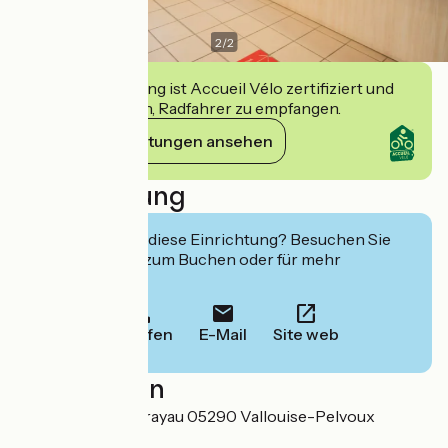
2
/
2
Diese Einrichtung ist Accueil Vélo zertifiziert und
verpflichtet sich, Radfahrer zu empfangen.
Ihre Verpflichtungen ansehen
Beschreibung
Interessiert Sie diese Einrichtung? Besuchen Sie
deren Website zum Buchen oder für mehr
Informationen.
Anrufen
E-Mail
Site web
Localisation
1 rond-point du Prayau 05290 Vallouise-Pelvoux