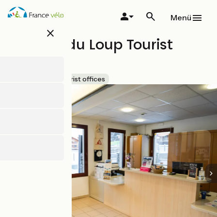
Direkt
zum
Menü
Inhalt
close
La Joue du Loup Tourist
Office
Accueil Vélo
Tourist offices