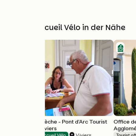
Weitere Accueil Vélo in der Nähe
Gorges de l'Ardèche - Pont d'Arc Tourist
Office d
Information - Viviers
Agglomé
Viviers
Tourist offices
Accueil Vélo
Tourist of