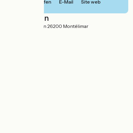
Anrufen
E-Mail
Site web
Localisation
1, Montée St Martin 26200 Montélimar