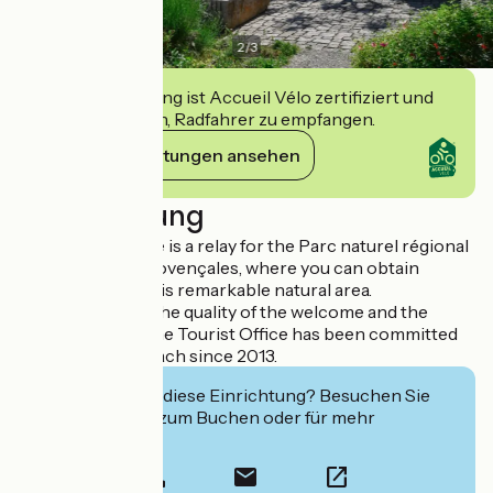
2
/
3
Diese Einrichtung ist Accueil Vélo zertifiziert und
verpflichtet sich, Radfahrer zu empfangen.
Ihre Verpflichtungen ansehen
Beschreibung
The Tourist Office is a relay for the Parc naturel régional
des Baronnies provençales, where you can obtain
information on this remarkable natural area.
Concerned with the quality of the welcome and the
service offered, the Tourist Office has been committed
to a quality approach since 2013.
Interessiert Sie diese Einrichtung? Besuchen Sie
deren Website zum Buchen oder für mehr
Informationen.