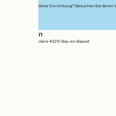
Interessiert Sie diese Einrichtung? Besuchen Sie deren
Localisation
14 avenue de la Sablière 43210 Bas-en-Basset