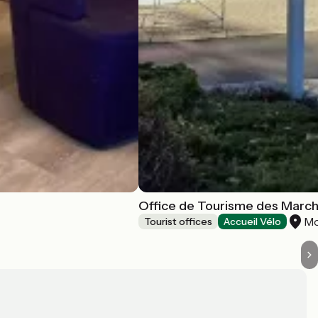
Office de Tourisme des March
Mo
Tourist offices
Accueil Vélo