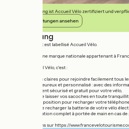
Diese Einrichtung ist Accueil Vélo zertifiziert und verpfl
Ihre Verpflichtungen ansehen
Beschreibung
Cet établissement est labellisé Accueil Vélo.
Accueil Vélo est une marque nationale appartenant à France V
Choisir un Accueil Vélo, c'est :
→ Des indications claires pour rejoindre facilement tous le
→ Un accueil chaleureux et personnalisé : avec des informat
→ Un stationnement sécurisé et gratuit pour votre vélo,
→ La possibilité de laisser vos sacoches en toute tranquillit
→ Des prises à disposition pour recharger votre téléphon
→ La possibilité de recharger la batterie de votre vélo élect
→ Un kit de réparation complet à portée de main en cas de 
Plus d'informations sur https://www.francevelotourisme.co