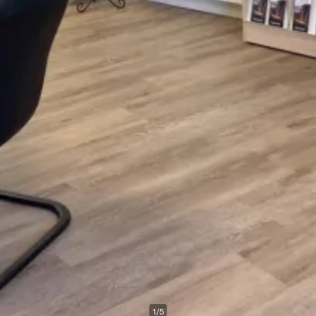
1
/
5