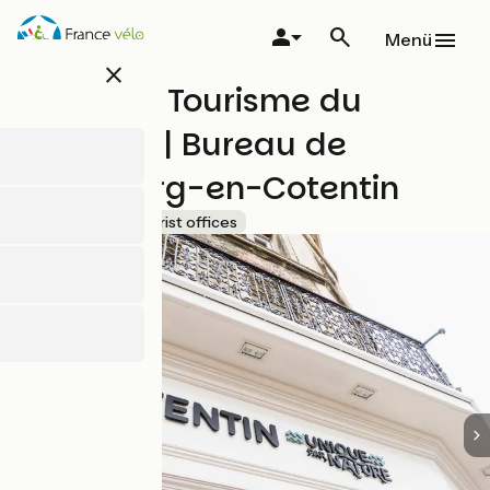
Direkt
zum
Menü
Inhalt
close
Office de Tourisme du
Cotentin | Bureau de
Cherbourg-en-Cotentin
Accueil Vélo
Tourist offices