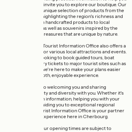
plan your stay, we invite you to explore our boutique. Our
boutique offers a unique selection of products from the
Cotentin region, highlighting the region's richness and
authenticity. From handcrafted products to local
culinary delights, as well as souvenirs inspired by the
region, you'll find treasures that are unique by nature.
What's more, our Tourist Information Office also offers a
ticketing service for various local attractions and events.
Whether you're looking to book guided tours, boat
excursions or entry tickets to major tourist sites such as
La Cité de la Mer, we're here to make your plans easier
and ensure a smooth, enjoyable experience.
We look forward to welcoming you and sharing
Cherbourg's beauty and diversity with you. Whether it's
providing you with information, helping you with your
reservations or guiding you to exceptional regional
products, the Tourist Information Office is your partner
for a memorable experience here in Cherbourg.
Please note that our opening times are subject to