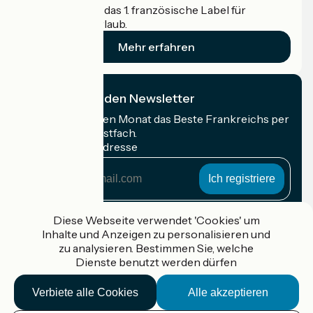
Accueil Vélo ist das 1. französische Label für
Radfahrer im Urlaub.
Mehr erfahren
Ich abonniere den Newsletter
Erhalten Sie jeden Monat das Beste Frankreichs per
Rad in Ihrem Postfach.
Meine E-Mail-Adresse
Meine
E-
Mail-
Anmeldebedingungen
Adresse
Diese Webseite verwendet 'Cookies' um
Inhalte und Anzeigen zu personalisieren und
Gefördert im Rahmen von Destination France
zu analysieren. Bestimmen Sie, welche
Dienste benutzt werden dürfen
Verbiete alle Cookies
Alle akzeptieren
Accueil Vélo Pro