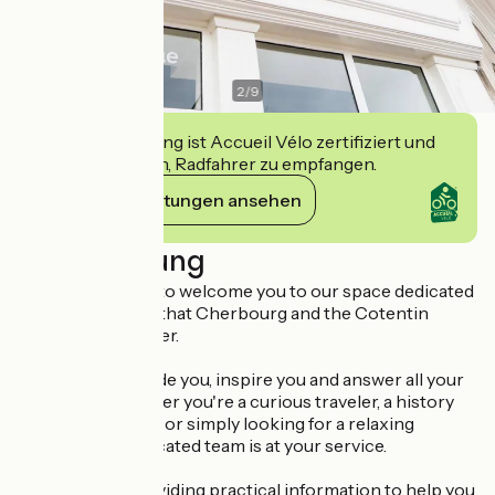
2
/
9
Diese Einrichtung ist Accueil Vélo zertifiziert und
verpflichtet sich, Radfahrer zu empfangen.
Ihre Verpflichtungen ansehen
Beschreibung
We are delighted to welcome you to our space dedicated
to discovering all that Cherbourg and the Cotentin
region have to offer.
We're here to guide you, inspire you and answer all your
questions. Whether you're a curious traveler, a history
buff, a culture buff or simply looking for a relaxing
getaway, our dedicated team is at your service.
In addition to providing practical information to help you