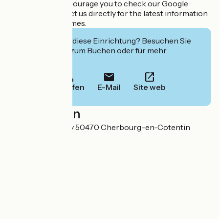
change, so we encourage you to check our Google
account or contact us directly for the latest information
on our opening times.
Interessiert Sie diese Einrichtung? Besuchen Sie
deren Website zum Buchen oder für mehr
Informationen.
Anrufen
E-Mail
Site web
Localisation
56 Quai de Caligny 50470 Cherbourg-en-Cotentin