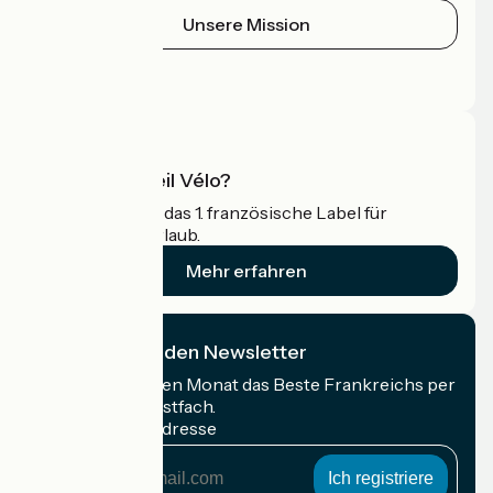
Unsere Mission
Pressebereich
Profi-Bereich
Was ist Accueil Vélo?
Accueil Vélo ist das 1. französische Label für
Radfahrer im Urlaub.
Mehr erfahren
Ich abonniere den Newsletter
Erhalten Sie jeden Monat das Beste Frankreichs per
Rad in Ihrem Postfach.
Meine E-Mail-Adresse
Meine
E-