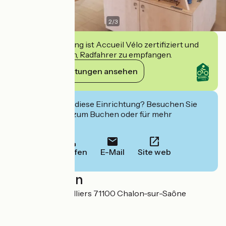
2
/
3
Diese Einrichtung ist Accueil Vélo zertifiziert und
verpflichtet sich, Radfahrer zu empfangen.
Ihre Verpflichtungen ansehen
Interessiert Sie diese Einrichtung? Besuchen Sie
deren Website zum Buchen oder für mehr
Informationen.
Anrufen
E-Mail
Site web
Localisation
4 Place du Port Villiers 71100 Chalon-sur-Saône