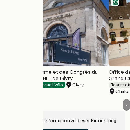
Office de Tourisme et des Congrès du
Office d
Grand Chalon - BIT de Givry
Grand C
Givry
Tourist offices
Accueil Vélo
Tourist of
Chalo
Haben Sie eine Information zu dieser Einrichtung
für uns?