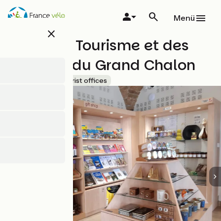
Direkt
zum
Menü
Inhalt
close
Office de Tourisme et des
Congrès du Grand Chalon
Accueil Vélo
Tourist offices