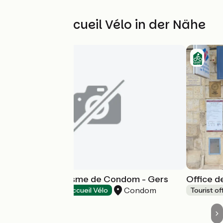
Weitere Accueil Vélo in der Nähe
Office de Tourisme de Condom - Gers
Office d
Condom
Tourist offices
Accueil Vélo
Tourist of