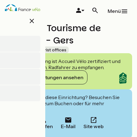
Direkt
zum
Menü
Inhalt
close
Office de Tourisme de
Condom - Gers
Accueil Vélo
Tourist offices
Diese Einrichtung ist Accueil Vélo zertifiziert und
verpflichtet sich, Radfahrer zu empfangen.
Ihre Verpflichtungen ansehen
Interessiert Sie diese Einrichtung? Besuchen Sie
deren Website zum Buchen oder für mehr
Informationen.
Anrufen
E-Mail
Site web