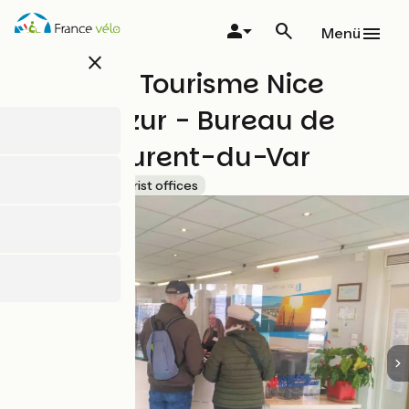
Direkt
zum
Menü
Inhalt
close
Office de Tourisme Nice
Côte d'Azur - Bureau de
Saint-Laurent-du-Var
Accueil Vélo
Tourist offices