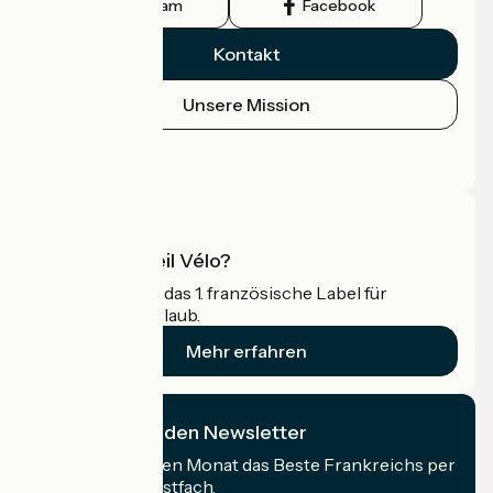
Instagram
Facebook
Kontakt
Unsere Mission
Pressebereich
Profi-Bereich
Was ist Accueil Vélo?
Accueil Vélo ist das 1. französische Label für
Radfahrer im Urlaub.
Mehr erfahren
Ich abonniere den Newsletter
Erhalten Sie jeden Monat das Beste Frankreichs per
Rad in Ihrem Postfach.