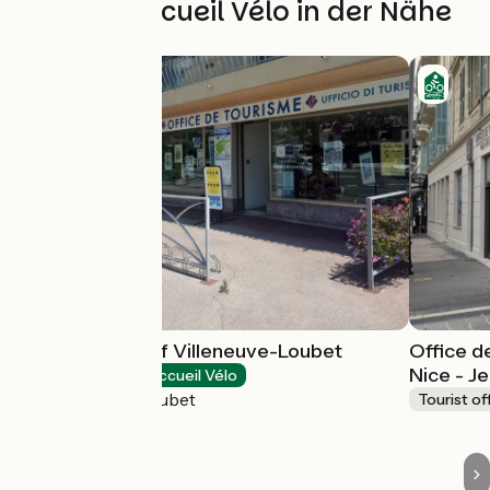
Weitere Accueil Vélo in der Nähe
Tourist Office of Villeneuve-Loubet
Office d
Nice - J
Tourist offices
Accueil Vélo
Villeneuve-Loubet
Tourist of