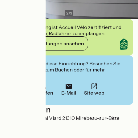
2
/
3
Diese Einrichtung ist Accueil Vélo zertifiziert und
verpflichtet sich, Radfahrer zu empfangen.
Ihre Verpflichtungen ansehen
Interessiert Sie diese Einrichtung? Besuchen Sie
deren Website zum Buchen oder für mehr
Informationen.
Anrufen
E-Mail
Site web
Localisation
6 ter place Général Viard 21310 Mirebeau-sur-Bèze