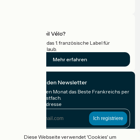
Profi-Bereich
Was ist Accueil Vélo?
Accueil Vélo ist das 1. französische Label für
Radfahrer im Urlaub.
Mehr erfahren
Ich abonniere den Newsletter
Erhalten Sie jeden Monat das Beste Frankreichs per
Rad in Ihrem Postfach.
Meine E-Mail-Adresse
Meine
E-
Mail-
Anmeldebedingungen
Adresse
Diese Webseite verwendet 'Cookies' um