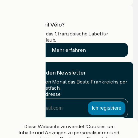
Was ist Accueil Vélo?
Accueil Vélo ist das 1. französische Label für
Radfahrer im Urlaub.
Mehr erfahren
Ich abonniere den Newsletter
Erhalten Sie jeden Monat das Beste Frankreichs per
Rad in Ihrem Postfach.
Meine E-Mail-Adresse
Meine
E-
Mail-
Anmeldebedingungen
Adresse
Diese Webseite verwendet 'Cookies' um
Inhalte und Anzeigen zu personalisieren und
Gefördert im Rahmen von Destination France