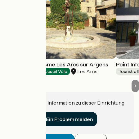
Point Info Tourisme Les Arcs sur Argens
Point In
Les Arcs
Tourist offices
Accueil Vélo
Tourist of
Haben Sie eine Information zu dieser Einrichtung
für uns?
Ein Problem melden