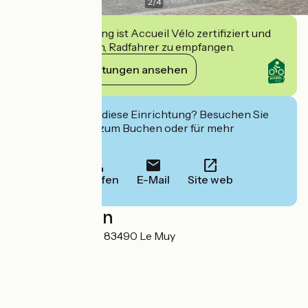
2
/
4
Diese Einrichtung ist Accueil Vélo zertifiziert und
verpflichtet sich, Radfahrer zu empfangen.
Ihre Verpflichtungen ansehen
Interessiert Sie diese Einrichtung? Besuchen Sie
deren Website zum Buchen oder für mehr
Informationen.
Anrufen
E-Mail
Site web
Localisation
Route Nationale 7 83490 Le Muy