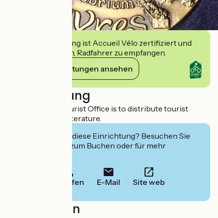
Diese Einrichtung ist Accueil Vélo zertifiziert und
verpflichtet sich, Radfahrer zu empfangen.
Ihre Verpflichtungen ansehen
Beschreibung
The aim of the Tourist Office is to distribute tourist
information and literature.
Interessiert Sie diese Einrichtung? Besuchen Sie
deren Website zum Buchen oder für mehr
Informationen.
Anrufen
E-Mail
Site web
Localisation