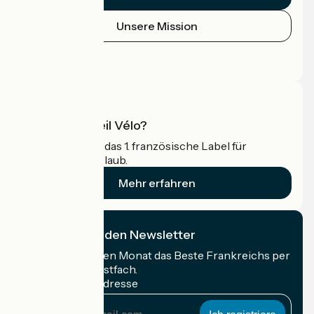
Unsere Mission
Pressebereich
Profi-Bereich
Was ist Accueil Vélo?
Accueil Vélo ist das 1. französische Label für
Radfahrer im Urlaub.
Mehr erfahren
Ich abonniere den Newsletter
Erhalten Sie jeden Monat das Beste Frankreichs per
Rad in Ihrem Postfach.
Meine E-Mail-Adresse
Meine