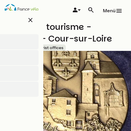
Direkt
zum
Menü
Inhalt
close
Relais du tourisme -
Suèvres - Cour-sur-Loire
Accueil Vélo
Tourist offices