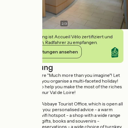
2
/
3
Diese Einrichtung ist Accueil Vélo zertifiziert und
verpflichtet sich, Radfahrer zu empfangen.
Ihre Verpflichtungen ansehen
Beschreibung
Saumur Val de Loire "Much more than you imagine"! Let
our advisors help you organise a multi-faceted holiday!
Our teams will also help you make the most of the riches
and assets of Saumur Val de Loire!
The Fontevraud l'Abbaye Tourist Office, which is open all
year round, offers you: personalised advice - a warm
welcome - a free wifi hotspot - a shop with a wide range
of local products, gifts, books and souvenirs -
accommodation reservations - a wide choice of turnkey