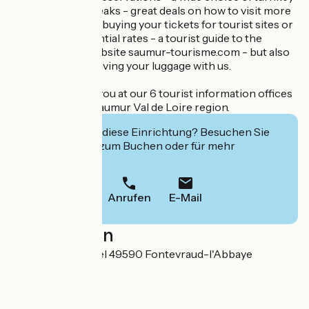
weekends and breaks - great deals on how to visit more
and spend less by buying your tickets for tourist sites or
events at preferential rates - a tourist guide to the
destination - a website saumur-tourisme.com - but also
to visit light, by leaving your luggage with us.
We will welcome you at our 6 tourist information offices
throughout the Saumur Val de Loire region.
Interessiert Sie diese Einrichtung? Besuchen Sie
deren Website zum Buchen oder für mehr
Informationen.
Anrufen
E-Mail
Localisation
Place Saint-Michel 49590 Fontevraud-l'Abbaye