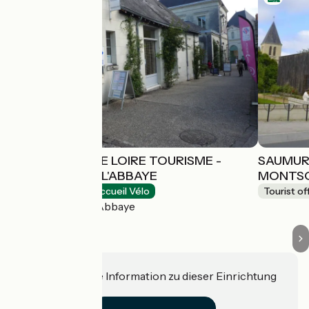
SAUMUR VAL DE LOIRE TOURISME -
SAUMUR 
FONTEVRAUD-L'ABBAYE
MONTS
Tourist offices
Accueil Vélo
Tourist of
Fontevraud-l'Abbaye
Haben Sie eine Information zu dieser Einrichtung
für uns?