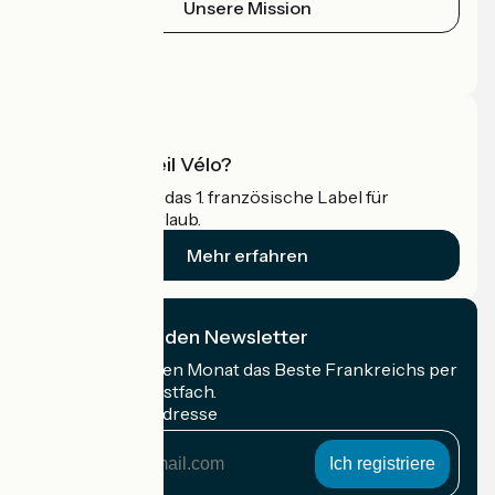
Unsere Mission
Pressebereich
Profi-Bereich
Was ist Accueil Vélo?
Accueil Vélo ist das 1. französische Label für
Radfahrer im Urlaub.
Mehr erfahren
Ich abonniere den Newsletter
Erhalten Sie jeden Monat das Beste Frankreichs per
Rad in Ihrem Postfach.
Meine E-Mail-Adresse
Meine
E-