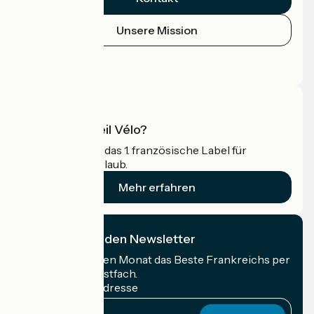
Unsere Mission
Pressebereich
Profi-Bereich
Was ist Accueil Vélo?
Accueil Vélo ist das 1. französische Label für
Radfahrer im Urlaub.
Mehr erfahren
Ich abonniere den Newsletter
Erhalten Sie jeden Monat das Beste Frankreichs per
Rad in Ihrem Postfach.
Meine E-Mail-Adresse
Meine