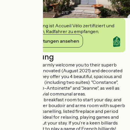
2
/
17
Diese Einrichtung ist Accueil Vélo zertifiziert und
verpflichtet sich, Radfahrer zu empfangen.
Ihre Verpflichtungen ansehen
Beschreibung
Hélène and Joël warmly welcome you to their superb
house, recently renovated (August 2021) and decorated
with great care. They offer you 4 beautiful, spacious and
refined bedrooms (including two suites): "Constance",
"Joséphine", "Marie-Antoinette" and "Jeanne", as well as
elegant and convivial communal areas.
A beautiful, bright breakfast room to start your day, and
lounges (the former boudoir and arms room with superb
mouldings, wood panelling, listed fireplace and period
parquet flooring), ideal for relaxing, playing games and
reading throughout your stay. If you're a keen billiards
player, don't forget to play a game of French billiards!