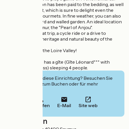
Particular attention has been paid to the bedding, as well
as to the breakfast, which is sure to delight even the
most discerning gourmets. In fine weather, you can also
enjoy the courtyard and walled garden. An ideal location
for exploring Saumur, the "Pearl of Anjou".
Go for a walk, a boat trip, a cycle ride or a drive to
discover the rich heritage and natural beauty of the
surrounding area.
Enjoy your stay in the Loire Valley!
The property also has a gîte (Gîte Léonard*** with
independent access) sleeping 4 people.
Interessiert Sie diese Einrichtung? Besuchen Sie
deren Website zum Buchen oder für mehr
Informationen.
Anrufen
E-Mail
Site web
Localisation