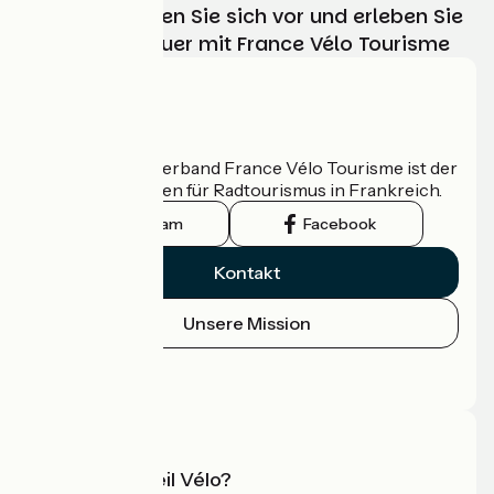
Wählen, bereiten Sie sich vor und erleben Sie
Ihr Radabenteuer mit France Vélo Tourisme
Wer sind wir?
Der nationale Verband France Vélo Tourisme ist der
offizielle Leitfaden für Radtourismus in Frankreich.
Instagram
Facebook
Kontakt
Unsere Mission
Pressebereich
Profi-Bereich
Was ist Accueil Vélo?