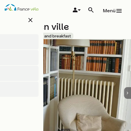
Direkt
zum
Menü
Inhalt
close
Jardins en ville
Accueil Vélo
Bed and breakfast