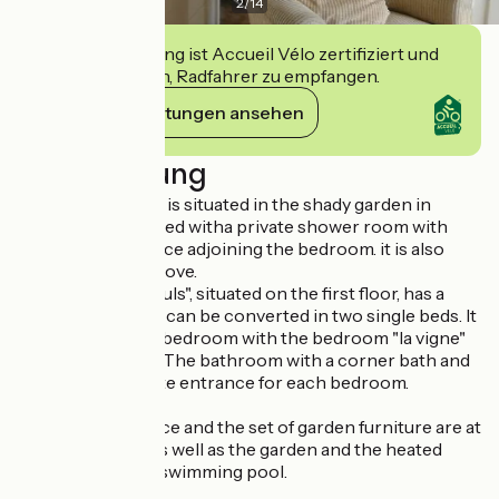
2
/
14
Diese Einrichtung ist Accueil Vélo zertifiziert und
verpflichtet sich, Radfahrer zu empfangen.
Ihre Verpflichtungen ansehen
Beschreibung
Bedroom "le clos" is situated in the shady garden in
bloom. It is equipped witha private shower room with
toilets, and a terrace adjoining the bedroom. it is also
equipped with a stove.
Bedroom "les tilleuls", situated on the first floor, has a
double bed which can be converted in two single beds. It
becomes a family bedroom with the bedroom "la vigne"
(two single beds). The bathroom with a corner bath and
toilets has a private entrance for each bedroom.
Outside, the terrace and the set of garden furniture are at
guests' disposal as well as the garden and the heated
counter-current swimming pool.