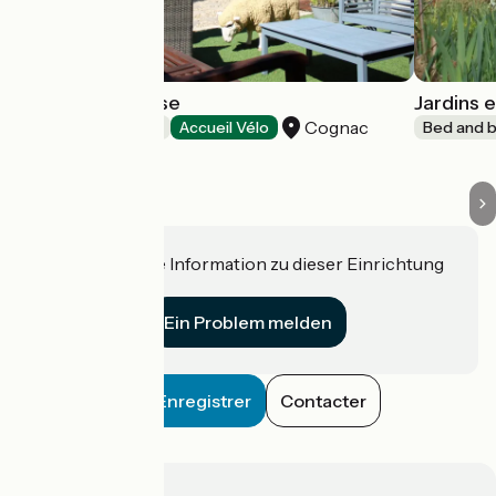
Suite en Terrasse
Jardins e
Cognac
Bed and breakfast
Accueil Vélo
Bed and b
Haben Sie eine Information zu dieser Einrichtung
für uns?
Ein Problem melden
Enregistrer
Contacter