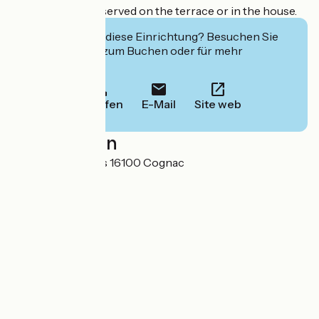
Breakfast can be served on the terrace or in the house.
Interessiert Sie diese Einrichtung? Besuchen Sie
deren Website zum Buchen oder für mehr
Informationen.
Anrufen
E-Mail
Site web
Localisation
85 rue Jean Jaurès 16100 Cognac