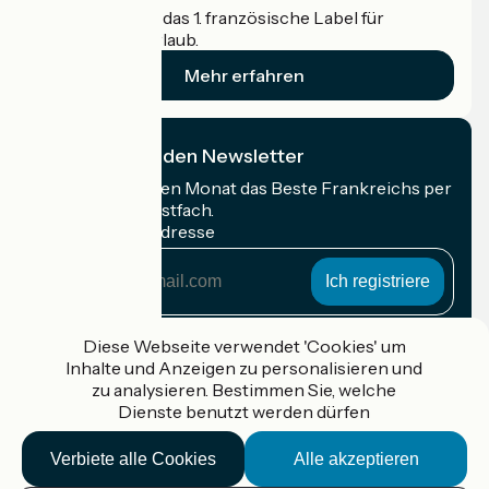
Accueil Vélo ist das 1. französische Label für
Radfahrer im Urlaub.
Mehr erfahren
Ich abonniere den Newsletter
Erhalten Sie jeden Monat das Beste Frankreichs per
Rad in Ihrem Postfach.
Meine E-Mail-Adresse
Meine
E-
Mail-
Anmeldebedingungen
Adresse
Diese Webseite verwendet 'Cookies' um
Inhalte und Anzeigen zu personalisieren und
Gefördert im Rahmen von Destination France
zu analysieren. Bestimmen Sie, welche
Dienste benutzt werden dürfen
Verbiete alle Cookies
Alle akzeptieren
Accueil Vélo Pro