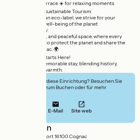
Spacious sunlit terrace ☀️ for relaxing moments
🌱 Committed to Sustainable Tourism:
Proud holders of an eco-label, we strive for your
comfort and the well-being of the planet
💫 Our Philosophy:
A vibrant, colorful, and peaceful space, where every
detail is designed to protect the planet and share the
treasures of Cognac. 🌍
Your Adventure Starts Here!
Book now for a memorable stay, blending history,
gastronomy, and warmth.
Interessiert Sie diese Einrichtung? Besuchen Sie
deren Website zum Buchen oder für mehr
Informationen.
E-Mail
Site web
Localisation
79, Rue de Rochefort 16100 Cognac