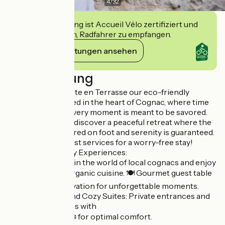
4
/
32
Diese Einrichtung ist Accueil Vélo zertifiziert und
verpflichtet sich, Radfahrer zu empfangen.
Ihre Verpflichtungen ansehen
Beschreibung
🌿 Welcome in Suite en Terrasse our eco-friendly
guesthouse nestled in the heart of Cognac, where time
slows down and every moment is meant to be savored.
📍 Ideal Location : discover a peaceful retreat where the
city is easily explored on foot and serenity is guaranteed.
🚴 Dedicated cyclist services for a worry-free stay!
🍷 Unique Sensory Experiences:
Immerse yourself in the world of local cognacs and enjoy
locally sourced, organic cuisine. 🍽️ Gourmet guest table
available by reservation for unforgettable moments.
🏡 Two Intimate and Cozy Suites: Private entrances and
ensuite bathrooms with
Air conditioning ❄️ for optimal comfort.