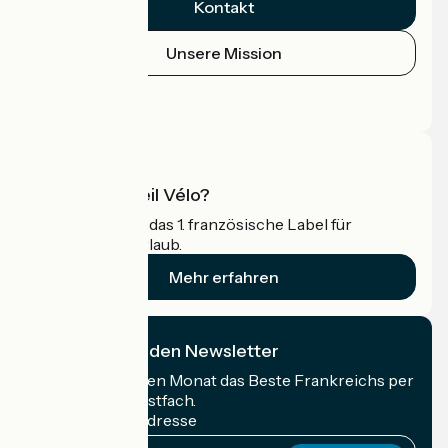
Kontakt
Unsere Mission
Pressebereich
Profi-Bereich
Was ist Accueil Vélo?
Accueil Vélo ist das 1. französische Label für
Radfahrer im Urlaub.
Mehr erfahren
Ich abonniere den Newsletter
Erhalten Sie jeden Monat das Beste Frankreichs per
Rad in Ihrem Postfach.
Meine E-Mail-Adresse