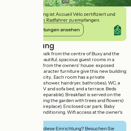
2
/
6
Diese Einrichtung ist Accueil Vélo zertifiziert und
verpflichtet sich, Radfahrer zu empfangen.
Ihre Verpflichtungen ansehen
Beschreibung
Just a 10-minute walk from the centre of Buxy and the
Voie Verte, two beautiful, spacious guest rooms in a
building separate from the owners' house: exposed
stonework and character furniture give this new building
a taste of authenticity... Each room has a private
bathroom (Italian shower, hairdryer, bathrobes), WC, a
sitting area with TV and sofa bed, and a terrace. Beds
180cm (2x90cm separable). Breakfast is served on the
terrace (overlooking the garden with trees and flowers)
or in the lounge (fireplace). Enclosed car park. Baby
equipment. Air conditioning. Wifi access at the owner's
house.
Interessiert Sie diese Einrichtung? Besuchen Sie