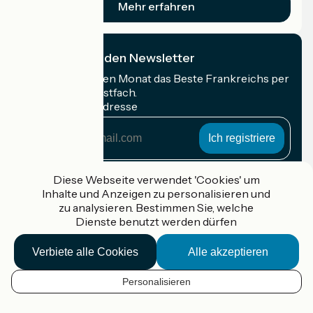
Mehr erfahren
Ich abonniere den Newsletter
Erhalten Sie jeden Monat das Beste Frankreichs per
Rad in Ihrem Postfach.
Meine E-Mail-Adresse
Meine
E-
Mail-
Anmeldebedingungen
Adresse
Diese Webseite verwendet 'Cookies' um
Inhalte und Anzeigen zu personalisieren und
Gefördert im Rahmen von Destination France
zu analysieren. Bestimmen Sie, welche
Dienste benutzt werden dürfen
Verbiete alle Cookies
Alle akzeptieren
Accueil Vélo Pro
Kontakt
Personalisieren
Rechtliche Informationen
DE
Kontakt