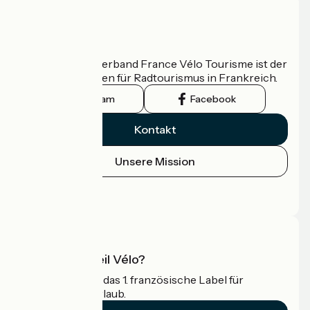
Wer sind wir?
Der nationale Verband France Vélo Tourisme ist der
offizielle Leitfaden für Radtourismus in Frankreich.
Instagram
Facebook
Kontakt
Unsere Mission
Pressebereich
Profi-Bereich
Was ist Accueil Vélo?
Accueil Vélo ist das 1. französische Label für
Radfahrer im Urlaub.