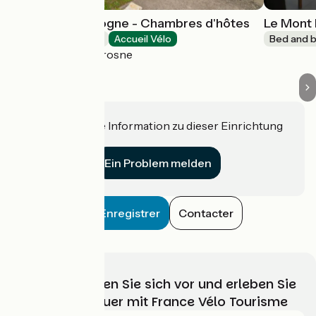
Bed and Bourgogne - Chambres d'hôtes
Le Mont 
Bed and breakfast
Accueil Vélo
Bed and b
Messey-sur-Grosne
Haben Sie eine Information zu dieser Einrichtung
für uns?
Ein Problem melden
Enregistrer
Contacter
Wählen, bereiten Sie sich vor und erleben Sie
Ihr Radabenteuer mit France Vélo Tourisme