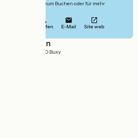
deren Website zum Buchen oder für mehr
Informationen.
Anrufen
E-Mail
Site web
Localisation
Chenevelles 71390 Buxy