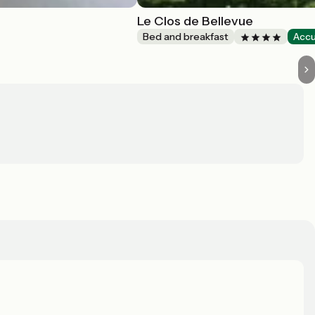
Le Clos de Bellevue
Bed and breakfast
Accu