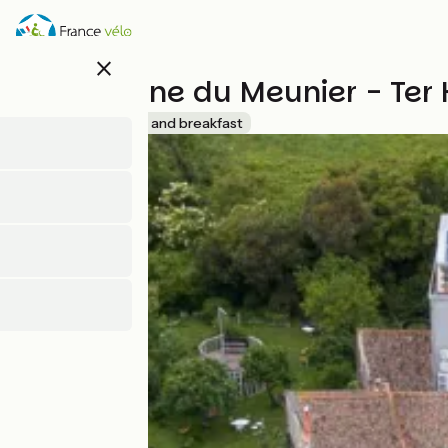
Direkt
zum
Inhalt
close
Le Domaine du Meunier - Ter 
Accueil Vélo
Bed and breakfast