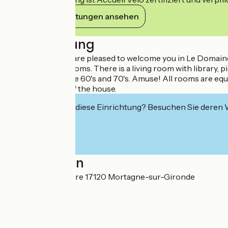
Ihre Verpflichtungen ansehen
Beschreibung
Ariane and Coen are pleased to welcome you in Le Domaine d
houses 5 guest rooms. There is a living room with library, p
machines from the 60's and 70's. Amuse! All rooms are equ
Parking in front of the house.
Interessiert Sie diese Einrichtung? Besuchen Sie deren
Localisation
36 Quai de l'Estuaire 17120 Mortagne-sur-Gironde