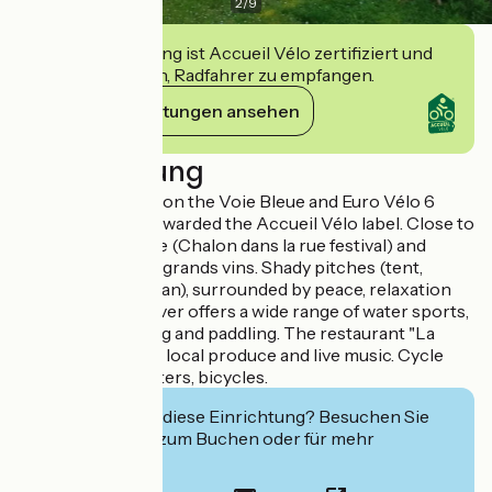
2
/
9
Diese Einrichtung ist Accueil Vélo zertifiziert und
verpflichtet sich, Radfahrer zu empfangen.
Ihre Verpflichtungen ansehen
Beschreibung
Campsite located on the Voie Bleue and Euro Vélo 6
cycle routes and awarded the Accueil Vélo label. Close to
Chalon-sur-Saône (Chalon dans la rue festival) and
Beaune route des grands vins. Shady pitches (tent,
caravan, camper van), surrounded by peace, relaxation
and nature. The river offers a wide range of water sports,
including canoeing and paddling. The restaurant "La
guinguette" offers local produce and live music. Cycle
hire: rosalie, scooters, bicycles.
Interessiert Sie diese Einrichtung? Besuchen Sie
deren Website zum Buchen oder für mehr
Informationen.