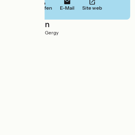
Anrufen
E-Mail
Site web
Localisation
Rue du Bac 71590 Gergy