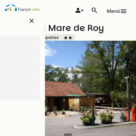
Direkt
zum
Menü
Inhalt
close
Camping Mare de Roy
Accueil Vélo
Campsites