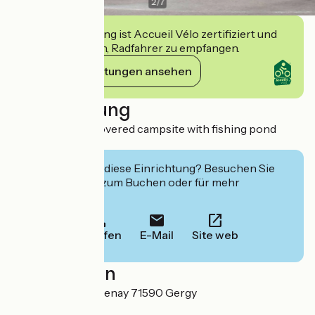
2
/
7
Diese Einrichtung ist Accueil Vélo zertifiziert und
verpflichtet sich, Radfahrer zu empfangen.
Ihre Verpflichtungen ansehen
Beschreibung
Very quiet, tree covered campsite with fishing pond
open to all.
Interessiert Sie diese Einrichtung? Besuchen Sie
deren Website zum Buchen oder für mehr
Informationen.
Anrufen
E-Mail
Site web
Localisation
14 chemin de Sassenay 71590 Gergy