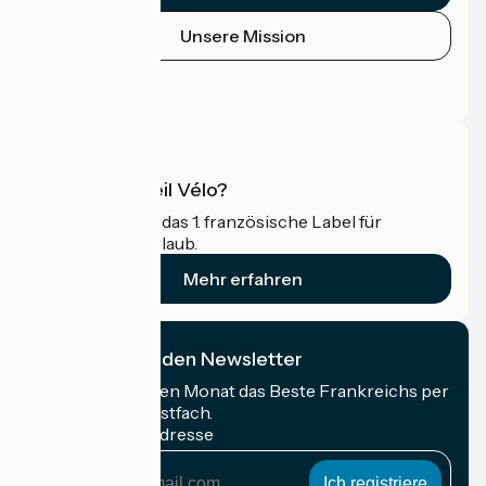
Unsere Mission
Pressebereich
Profi-Bereich
Was ist Accueil Vélo?
Accueil Vélo ist das 1. französische Label für
Radfahrer im Urlaub.
Mehr erfahren
Ich abonniere den Newsletter
Erhalten Sie jeden Monat das Beste Frankreichs per
Rad in Ihrem Postfach.
Meine E-Mail-Adresse
Meine