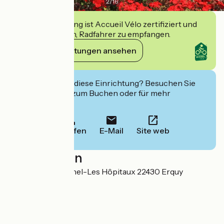
2
/
16
Diese Einrichtung ist Accueil Vélo zertifiziert und
verpflichtet sich, Radfahrer zu empfangen.
Ihre Verpflichtungen ansehen
Interessiert Sie diese Einrichtung? Besuchen Sie
deren Website zum Buchen oder für mehr
Informationen.
Anrufen
E-Mail
Site web
Localisation
123 rue Saint-Michel-Les Hôpitaux 22430 Erquy