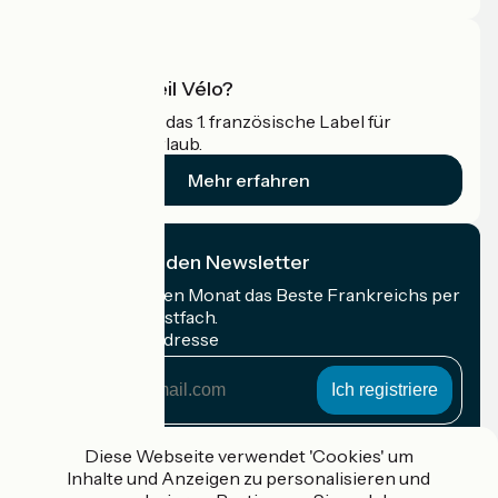
Was ist Accueil Vélo?
Accueil Vélo ist das 1. französische Label für
Radfahrer im Urlaub.
Mehr erfahren
Ich abonniere den Newsletter
Erhalten Sie jeden Monat das Beste Frankreichs per
Rad in Ihrem Postfach.
Meine E-Mail-Adresse
Meine
E-
Mail-
Anmeldebedingungen
Adresse
Diese Webseite verwendet 'Cookies' um
Inhalte und Anzeigen zu personalisieren und
Gefördert im Rahmen von Destination France