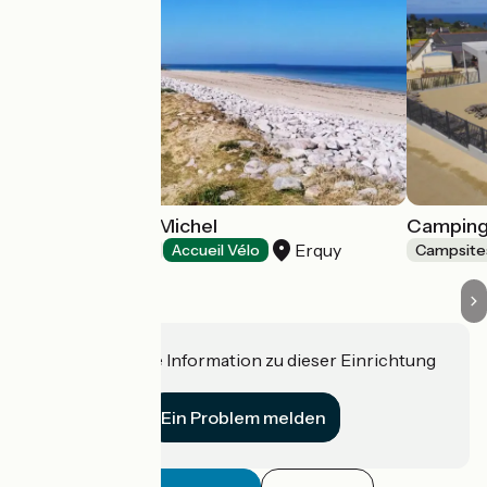
Camping Saint-Michel
Camping
Erquy
Campsites
Accueil Vélo
Campsite
Haben Sie eine Information zu dieser Einrichtung
für uns?
Ein Problem melden