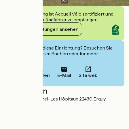
2
/
3
Diese Einrichtung ist Accueil Vélo zertifiziert und
verpflichtet sich, Radfahrer zu empfangen.
Ihre Verpflichtungen ansehen
Interessiert Sie diese Einrichtung? Besuchen Sie
deren Website zum Buchen oder für mehr
Informationen.
Anrufen
E-Mail
Site web
Localisation
137 rue Saint-Michel-Les Hôpitaux 22430 Erquy