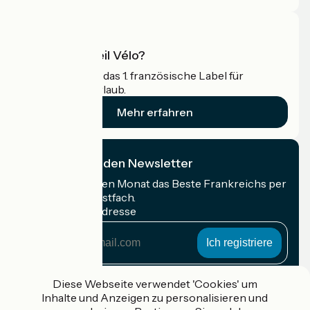
Was ist Accueil Vélo?
Accueil Vélo ist das 1. französische Label für
Radfahrer im Urlaub.
Mehr erfahren
Ich abonniere den Newsletter
Erhalten Sie jeden Monat das Beste Frankreichs per
Rad in Ihrem Postfach.
Meine E-Mail-Adresse
Meine
E-
Mail-
Anmeldebedingungen
Adresse
Diese Webseite verwendet 'Cookies' um
Inhalte und Anzeigen zu personalisieren und
Gefördert im Rahmen von Destination France