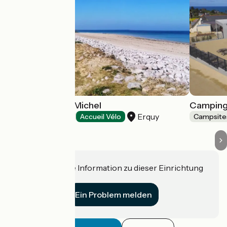
Camping Saint-Michel
Camping
Erquy
Campsites
Accueil Vélo
Campsite
Haben Sie eine Information zu dieser Einrichtung
für uns?
Ein Problem melden