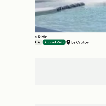
Yelloh! Village Le Ridin
Le Crotoy
Campsites
Accueil Vélo