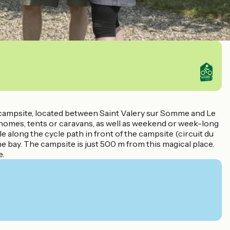
ed campsite, located between Saint Valery sur Somme and Le
e homes, tents or caravans, as well as weekend or week-long
le along the cycle path in front of the campsite (circuit du
he bay. The campsite is just 500 m from this magical place.
e.