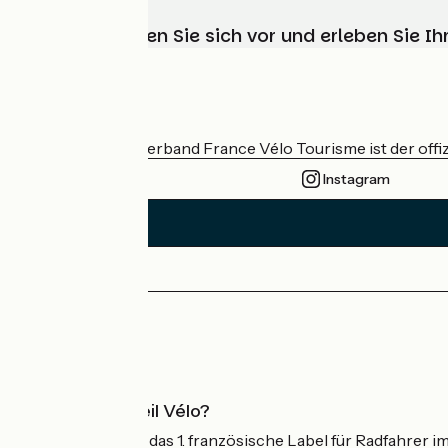
Wählen, bereiten Sie sich vor und erleben Sie 
Wer sind wir?
Der nationale Verband France Vélo Tourisme ist der offiz
Instagram
Pressebereich
Profi-Bereich
Was ist Accueil Vélo?
Accueil Vélo ist das 1. französische Label für Radfahrer i