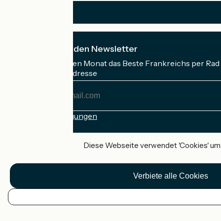
Ich abonniere den Newsletter
Erhalten Sie jeden Monat das Beste Frankreichs per Rad 
Meine E-Mail-Adresse
Meine
E-
Mail-
Anmeldebedingungen
Adresse
Gefördert im Rahmen von Destination France
Diese Webseite verwendet 'Cookies' um I
Verbiete alle Cookies
Accueil Vélo Pro
Kontakt
Rechtliche Informationen
DE
Kontakt
Privacy policy