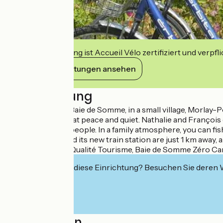
Diese Einrichtung ist Accueil Vélo zertifiziert und verpfl
Ihre Verpflichtungen ansehen
Beschreibung
2 steps from the Baie de Somme, in a small village, Morlay
Crotoy, offers great peace and quiet. Nathalie and Françoi
rentals for 2 to 6 people. In a family atmosphere, you can fis
Héron). Morlay and its new train station are just 1 km away,
Label Clef Verte, Qualité Tourisme, Baie de Somme Zéro C
Interessiert Sie diese Einrichtung? Besuchen Sie deren
Localisation