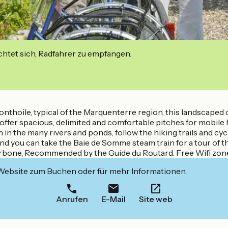
ichtet sich, Radfahrer zu empfangen.
-Ponthoile, typical of the Marquenterre region, this landscap
s offer spacious, delimited and comfortable pitches for mobil
h in the many rivers and ponds, follow the hiking trails and cyc
 and you can take the Baie de Somme steam train for a tour of t
arbone, Recommended by the Guide du Routard. Free Wifi zon
 Website zum Buchen oder für mehr Informationen.
Anrufen
E-Mail
Site web