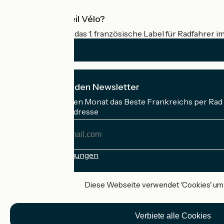
Was ist Accueil Vélo?
Accueil Vélo ist das 1. französische Label für Radfahrer i
Ich abonniere den Newsletter
Erhalten Sie jeden Monat das Beste Frankreichs per Rad 
Meine E-Mail-Adresse
Meine
E-
Mail-
Anmeldebedingungen
Adresse
Gefördert im Rahmen von Destination France
Diese Webseite verwendet 'Cookies' um I
Verbiete alle Cookies
Accueil Vélo Pro