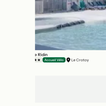
Yelloh! Village Le Ridin
Le Crotoy
Campsites
Accueil Vélo