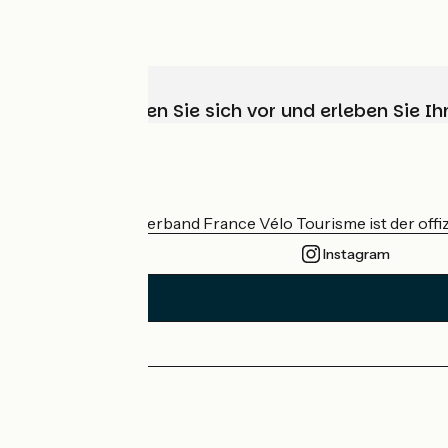
Wählen, bereiten Sie sich vor und erleben Sie 
Wer sind wir?
Der nationale Verband France Vélo Tourisme ist der offiz
Instagram
Pressebereich
Profi-Bereich