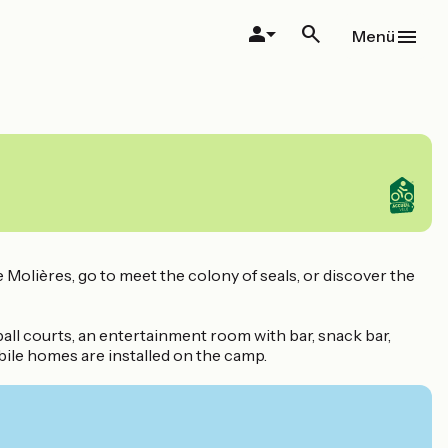
Menü
Molières, go to meet the colony of seals, or discover the
all courts, an entertainment room with bar, snack bar,
bile homes are installed on the camp.