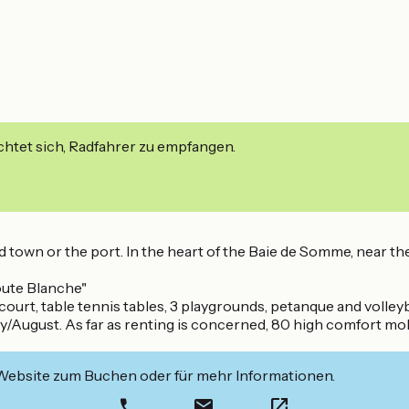
ichtet sich, Radfahrer zu empfangen.
own or the port. In the heart of the Baie de Somme, near the 
oute Blanche"
urt, table tennis tables, 3 playgrounds, petanque and volleyb
ly/August. As far as renting is concerned, 80 high comfort mo
 Website zum Buchen oder für mehr Informationen.