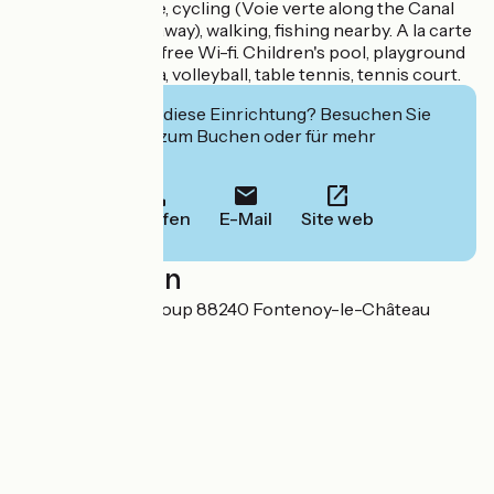
from the campsite, cycling (Voie verte along the Canal
des Vosges 2 km away), walking, fishing nearby. A la carte
evening catering, free Wi-fi. Children's pool, playground
and petanque area, volleyball, table tennis, tennis court.
Interessiert Sie diese Einrichtung? Besuchen Sie
deren Website zum Buchen oder für mehr
Informationen.
Anrufen
E-Mail
Site web
Localisation
11 route de Saint Loup 88240 Fontenoy-le-Château