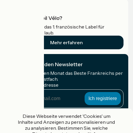
Was ist Accueil Vélo?
Accueil Vélo ist das 1. französische Label für
Radfahrer im Urlaub.
Mehr erfahren
Ich abonniere den Newsletter
Erhalten Sie jeden Monat das Beste Frankreichs per
Rad in Ihrem Postfach.
Meine E-Mail-Adresse
Meine
E-
Mail-
Anmeldebedingungen
Adresse
Diese Webseite verwendet 'Cookies' um
Inhalte und Anzeigen zu personalisieren und
Gefördert im Rahmen von Destination France
zu analysieren. Bestimmen Sie, welche