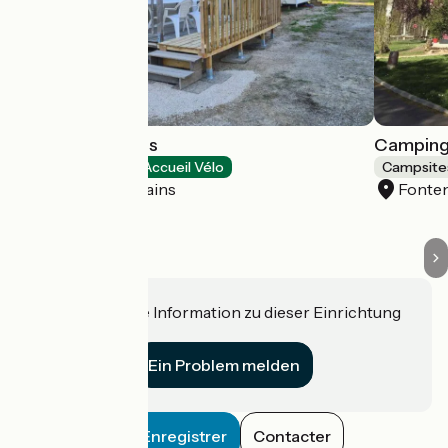
Camping les pins
Camping
Campsites
Accueil Vélo
Campsite
La Vôge-les-Bains
Fonte
Haben Sie eine Information zu dieser Einrichtung
für uns?
Ein Problem melden
Enregistrer
Contacter