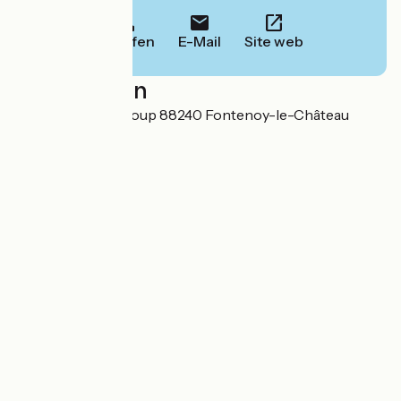
Anrufen
E-Mail
Site web
Localisation
11 route de Saint Loup 88240 Fontenoy-le-Château