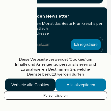
Ich abonniere den Newsletter
Erhalten Sie jeden Monat das Beste Frankreichs per
Rad in Ihrem Postfach.
Meine E-Mail-Adresse
Meine
E-
Mail-
Anmeldebedingungen
Adresse
Diese Webseite verwendet 'Cookies' um
Inhalte und Anzeigen zu personalisieren und
Gefördert im Rahmen von Destination France
zu analysieren. Bestimmen Sie, welche
Dienste benutzt werden dürfen
Verbiete alle Cookies
Alle akzeptieren
Accueil Vélo Pro
Kontakt
Personalisieren
Rechtliche Informationen
DE
Kontakt
Privacy policy