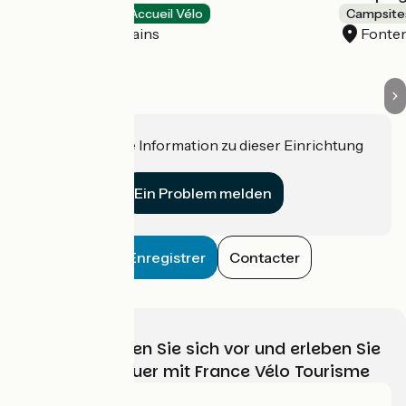
Campsites
Accueil Vélo
Campsite
La Vôge-les-Bains
Fonte
Haben Sie eine Information zu dieser Einrichtung
für uns?
Ein Problem melden
Enregistrer
Contacter
Wählen, bereiten Sie sich vor und erleben Sie
Ihr Radabenteuer mit France Vélo Tourisme