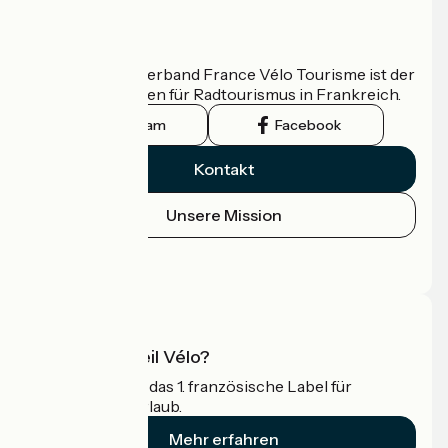
Wer sind wir?
Der nationale Verband France Vélo Tourisme ist der
offizielle Leitfaden für Radtourismus in Frankreich.
Instagram
Facebook
Kontakt
Unsere Mission
Pressebereich
Profi-Bereich
Was ist Accueil Vélo?
Accueil Vélo ist das 1. französische Label für
Radfahrer im Urlaub.
Mehr erfahren