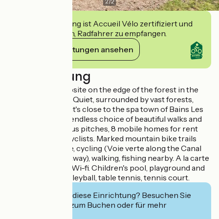
2
/
2
Diese Einrichtung ist Accueil Vélo zertifiziert und
verpflichtet sich, Radfahrer zu empfangen.
Ihre Verpflichtungen ansehen
Beschreibung
2-star family campsite on the edge of the forest in the
southern Vosges. Quiet, surrounded by vast forests,
ponds and rivers, it's close to the spa town of Bains Les
Bains. There's an endless choice of beautiful walks and
bike rides. Spacious pitches, 8 mobile homes for rent
and 3 cabins for cyclists. Marked mountain bike trails
from the campsite, cycling (Voie verte along the Canal
des Vosges 2 km away), walking, fishing nearby. A la carte
evening catering, Wi-fi. Children's pool, playground and
petanque area, volleyball, table tennis, tennis court.
Interessiert Sie diese Einrichtung? Besuchen Sie
deren Website zum Buchen oder für mehr
Informationen.