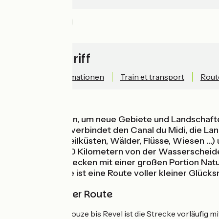
Alte Eisenbahn
Schnellzugriff
Technische Informationen
Train et transport
Rout
Sich Zeit nehmen, um neue Gebiete und Landschaften 
neue Radroute verbindet den Canal du Midi, die La
(Weinberge, Steilküsten, Wälder, Flüsse, Wiesen …)
Sie auf über 200 Kilometern von der Wasserscheide S
Kulturerbe entdecken mit einer großen Portion Natu
Die Véloccitanie ist eine Route voller kleiner Glüc
Markierung der Route
Von Seuil de Naurouze bis Revel ist die Strecke vorläufig m