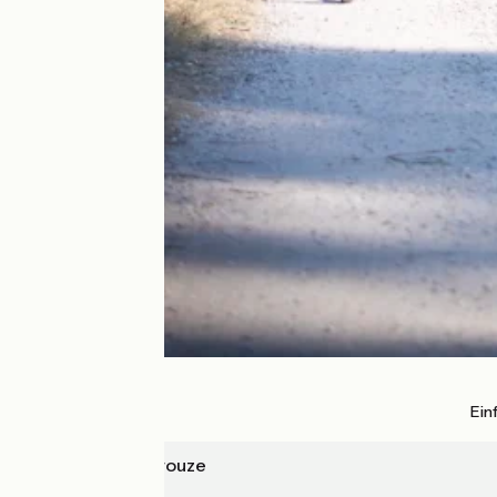
Ein
Seuil de Naurouze
Béziers