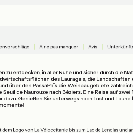
envorschläge
A ne pas manquer
Avis
Unterkünft
zu entdecken, in aller Ruhe und sicher durch die Natu
ndwirtschaftsflächen des Lauragais, die Landschafte
 und über den PassaPaïs die Weinbaugebiete zahlreich
euil de Naurouze nach Béziers. Eine Reise auf zwei Rä
r dazu. Genießen Sie unterwegs nach Lust und Laune kl
ksmomente!
it dem Logo von La Véloccitanie bis zum Lac de Lenclas und ans