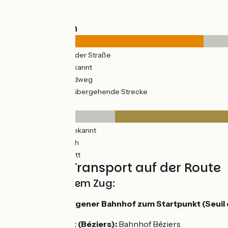
Straßentypen
89km
(38%) Auf der Straße
16km
(7%) Unbekannt
132km
(56%) Radweg
27km
(29%) Vorübergehende Strecke
Belag
38km
(16%) Unbekannt
80km
(34%) Rauh
119km
(50%) Glatt
Züge und Transport auf der Route
Anreise mit dem Zug:
Nächstgelegener Bahnhof zum Startpunkt (Seuil 
Fahrrad)
Vom Zielort (Béziers):
Bahnhof Béziers