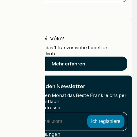
Pressebereich
Profi-Bereich
Was ist Accueil Vélo?
Accueil Vélo ist das 1. französische Label für
Radfahrer im Urlaub.
Mehr erfahren
Ich abonniere den Newsletter
Erhalten Sie jeden Monat das Beste Frankreichs per
Rad in Ihrem Postfach.
Meine E-Mail-Adresse
Meine
E-
Mail-
Anmeldebedingungen