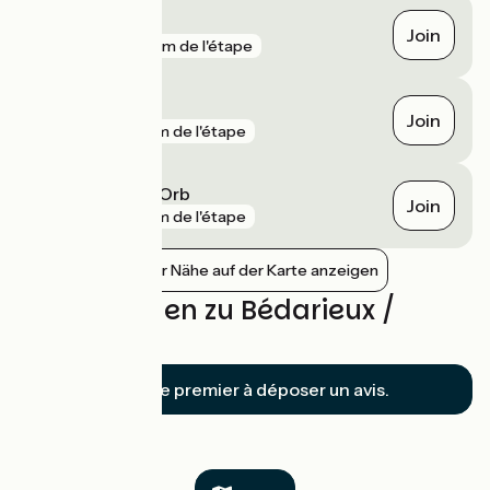
Béziers
Join
gare
381 m de l'étape
Magalas
Join
gare
4 km de l'étape
Le Bousquet-d'Orb
Join
gare
8 km de l'étape
Bahnhöfe in der Nähe auf der Karte anzeigen
Bewertungen zu Bédarieux /
Béziers
Soyez le premier à déposer un avis.