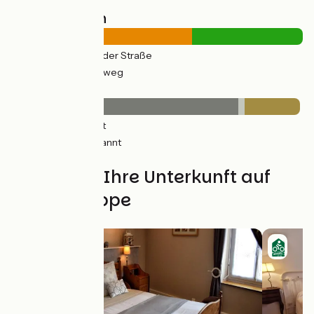
Straßentypen
42km
(62%) Auf der Straße
26km
(38%) Radweg
Belag
53km
(78%) Glatt
2km
(2%) Unbekannt
13km
(19%) Rauh
Finden Sie Ihre Unterkunft auf
dieser Etappe