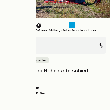
68 km
2 h 54 min
Mittel / Gute Grundkondition
Bédarieux
Béziers
Mitten in den Weingärten
Steigungen und Höhenunterschied
Anstiege:
464m
Abstiege:
639m
Tiefster Punkt:
11m
Höchster Punkt:
396m