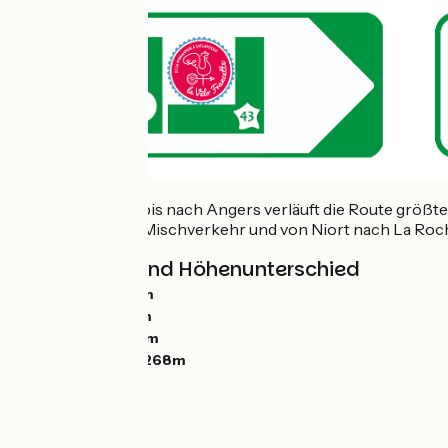
Von Ouistreham bis nach Angers verläuft die Route größt
Landstraßen mit Mischverkehr und von Niort nach La Roche
Steigungen und Höhenunterschied
Anstiege:
2205m
Abstiege:
2198m
Tiefster Punkt:
0m
Höchster Punkt:
268m