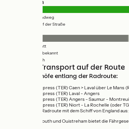
Straßentypen
303km
(48%) Radweg
326km
(52%) Auf der Straße
Belag
210km
(33%) Glatt
283km
(47%) Unbekannt
132km
(21%) Rauh
Züge und Transport auf der Route
Größte Bahnhöfe entlang der Radroute:
Regional-Express (TER) Caen > Laval über Le Mans (
Regional-Express (TER) Laval - Angers
Regional-Express (TER) Angers - Saumur - Montreuil
Regional-Express (TER) Niort - La Rochelle (oder T
Anfahrt zur Radroute mit dem Schiff von England aus:
Zwischen Portsmouth und Ouistreham bietet die Fährgesell