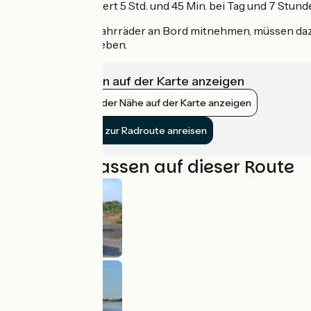
Die Überfahrt dauert 5 Std. und 45 Min. bei Tag und 7 Stund
Sie können Ihre Fahrräder an Bord mitnehmen, müssen dazu
Ferries bekanntgeben.
Infrastrukturen auf der Karte anzeigen
Bahnhöfe in der Nähe auf der Karte anzeigen
Mit dem Zug zur Radroute anreisen
Nicht verpassen auf dieser Route