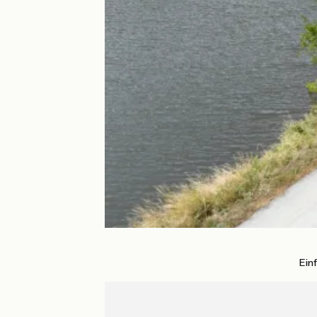
Ein
Ouistreham
La Rochelle