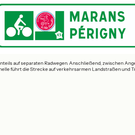
enteils auf separaten Radwegen. Anschließend, zwischen Ange
lle führt die Strecke auf verkehrsarmen Landstraßen und Tre