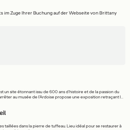
s im Zuge Ihrer Buchung auf der Webseite von Brittany
st un site étonnant issu de 600 ans d’histoire et de la passion du
 arrêter au musée de l'Ardoise propose une exposition retraçant les
eil
taillées dans la pierre de tuffeau. Lieu idéal pour se restaurer à