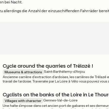
en bei Nacht.
 allerdings die Anzahl der einzuschiffenden Fahrräder bereit
Cycle around the quarries of Trélazé !
Saint-Barthélemy-d'Anjou
Museums & attractions
Ancienne carrière d’extraction d’ardoises, les carrières de Trélazé e
travail de l’ardoise. Traversée par La Loire à Vélo vous pouvez vous
techniques d'exploitation d'hier à aujourd'hui.
Cyclists on the banks of the Loire in Le Thour
Gennes-Val-de-Loire
Villages with character
Une halte s’impose dans cet ancien port de gabares et ses demeures 