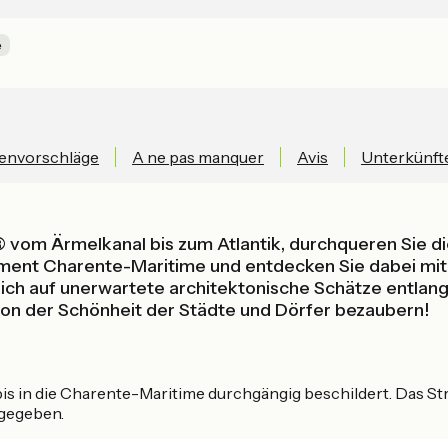
e
envorschläge
A ne pas manquer
Avis
Unterkünft
vom Ärmelkanal bis zum Atlantik, durchqueren Sie d
ement Charente-Maritime und entdecken Sie dabei mit a
ch auf unerwartete architektonische Schätze entlang d
on der Schönheit der Städte und Dörfer bezaubern!
is in die Charente-Maritime durchgängig beschildert. Das S
ngegeben.