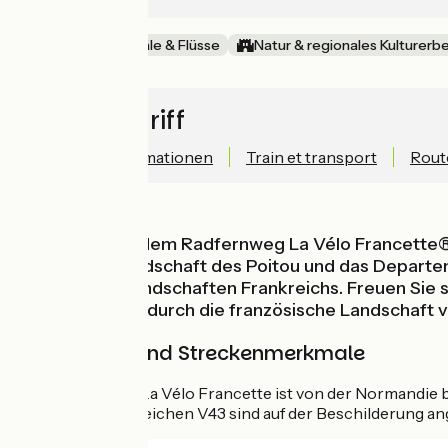
Malerische Kanäle & Flüsse
Natur & regionales Kulturerb
Schnellzugriff
Technische Informationen
Train et transport
Rout
Radeln Sie auf dem Radfernweg La Vélo Francette® 
la Loire, die Landschaft des Poitou und das Depart
malerischen Landschaften Frankreichs. Freuen Sie si
Radwanderung durch die französische Landschaft v
Markierung und Streckenmerkmale
Der Radfernweg La Vélo Francette ist von der Normandie b
nationales Kennzeichen V43 sind auf der Beschilderung a