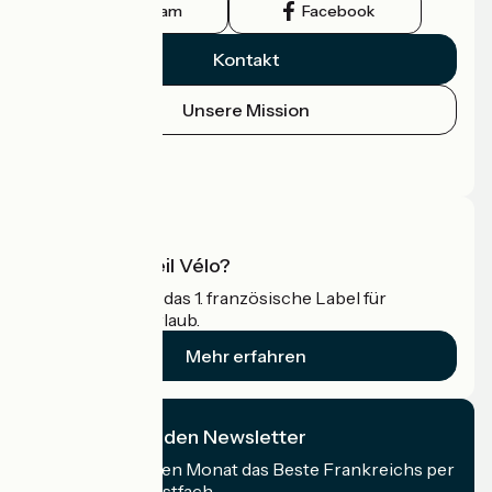
Instagram
Facebook
Kontakt
Unsere Mission
Pressebereich
Profi-Bereich
Was ist Accueil Vélo?
Accueil Vélo ist das 1. französische Label für
Radfahrer im Urlaub.
Mehr erfahren
Ich abonniere den Newsletter
Erhalten Sie jeden Monat das Beste Frankreichs per
Rad in Ihrem Postfach.