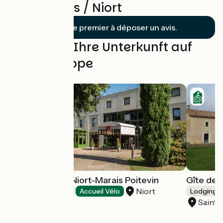
Saint-Denis / Niort
Soyez le premier à déposer un avis.
Finden Sie Ihre Unterkunft auf
dieser Etappe
Hôtel Mercure Niort-Marais Poitevin
Gîte de
Niort
Hotels
Accueil Vélo
Lodgings 
Saint-