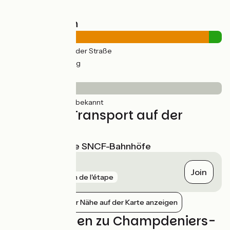
Straßentypen
24km
(94%) Auf der Straße
2km
(6%) Radweg
Belag
26km
(100%) Unbekannt
Züge und Transport auf der
Route
Nächstgelegene SNCF-Bahnhöfe
Niort
Join
gare
1 km de l'étape
Bahnhöfe in der Nähe auf der Karte anzeigen
Bewertungen zu Champdeniers-