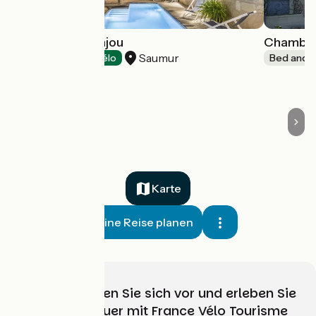
Hôtel Anne d'Anjou
Chambre
Saumur
Hotels
Accueil Vélo
Bed and b
Karte
Meine Reise planen
Wählen, bereiten Sie sich vor und erleben Sie
Ihr Radabenteuer mit France Vélo Tourisme