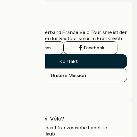
Wer sind wir?
Der nationale Verband France Vélo Tourisme ist der
offizielle Leitfaden für Radtourismus in Frankreich.
Instagram
Facebook
Kontakt
Unsere Mission
Pressebereich
Profi-Bereich
Was ist Accueil Vélo?
Accueil Vélo ist das 1. französische Label für
Radfahrer im Urlaub.