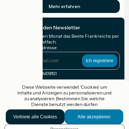
Mehr erfahren
Ich abonniere den Newsletter
Erhalten Sie jeden Monat das Beste Frankreichs per
Rad in Ihrem Postfach.
Meine E-Mail-Adresse
Meine
E-
Mail-
Anmeldebedingungen
Adresse
Gefördert im Rahmen von Destination France
Diese Webseite verwendet 'Cookies' um
Inhalte und Anzeigen zu personalisieren und
zu analysieren. Bestimmen Sie, welche
Dienste benutzt werden dürfen
Accueil Vélo Pro
Verbiete alle Cookies
Alle akzeptieren
Kontakt
Rechtliche Informationen
Kontakt