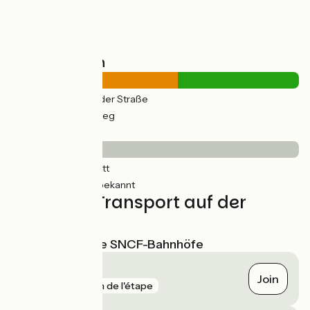
Straßentypen
12km
(58%) Auf der Straße
9km
(42%) Radweg
Belag
0.36km
(2%) Glatt
20km
(98%) Unbekannt
Züge und Transport auf der
Route
Nächstgelegene SNCF-Bahnhöfe
Saumur
Join
gare
1 km de l'étape