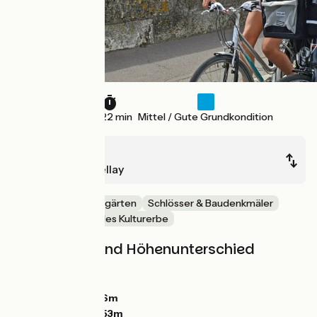
21 km
1 h 22 min
Mittel / Gute Grundkondition
Saumur
Montreuil-Bellay
Mitten in den Weingärten
Schlösser & Baudenkmäler
Natur & regionales Kulturerbe
Steigungen und Höhenunterschied
Anstiege:
56m
Abstiege:
43m
Tiefster Punkt:
26m
Höchster Punkt:
53m