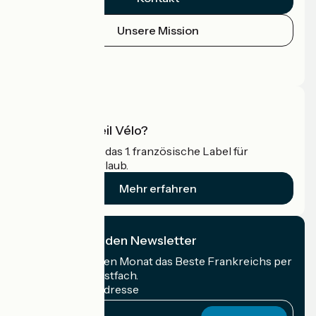
Unsere Mission
Pressebereich
Profi-Bereich
Was ist Accueil Vélo?
Accueil Vélo ist das 1. französische Label für
Radfahrer im Urlaub.
Mehr erfahren
Ich abonniere den Newsletter
Erhalten Sie jeden Monat das Beste Frankreichs per
Rad in Ihrem Postfach.
Meine E-Mail-Adresse
Meine