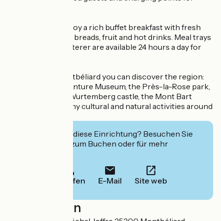
electric vehicles.
Each morning, enjoy a rich buffet breakfast with fresh
produce, pastries, breads, fruit and hot drinks. Meal trays
made by a local caterer are available 24 hours a day for
your meals.
At the Kyriad Montbéliard you can discover the region:
the Peugeot Adventure Museum, the Près-la-Rose park,
the Montbéliard Wurtemberg castle, the Mont Bart
footpaths and many cultural and natural activities around
Montbéliard.
Interessiert Sie diese Einrichtung? Besuchen Sie
deren Website zum Buchen oder für mehr
Informationen.
Anrufen
E-Mail
Site web
Localisation