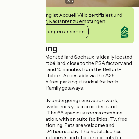
2
/
6
Diese Einrichtung ist Accueil Vélo zertifiziert und
verpflichtet sich, Radfahrer zu empfangen.
Ihre Verpflichtungen ansehen
Beschreibung
The 3-star Kyriad Montbéliard Sochaux is ideally located
to the west of Montbéliard, close to the PSA factory and
the Bonal stadium, and 15 minutes from the Belfort-
Montbéliard TGV station. Accessible via the A36
motorway and with free parking, it is ideal for both
business trips and family getaways.
The hotel, currently undergoing renovation work,
remains open and welcomes you in a modern and
functional setting. The 66 spacious rooms combine
comfort and relaxation, with en suite facilities, TV, free
WiFi and air conditioning. Pets are welcome and
reception is open 24 hours a day. The hotel also has
facilities for disabled guests and charging points for