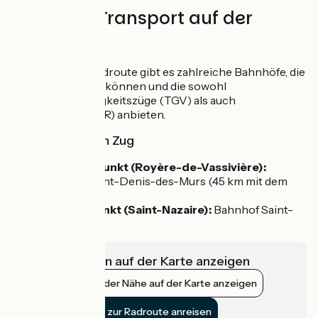
(7%) Rauh
Züge und Transport auf der
Route
Entlang dieser Radroute gibt es zahlreiche Bahnhöfe, die
Radfahrer nutzen können und die sowohl
Hochgeschwindigkeitszüge (TGV) als auch
Regionalzüge (TER) anbieten.
Anreise mit dem Zug
Zum Startpunkt (Royère-de-Vassivière):
Bahnhof Saint-Denis-des-Murs (45 km mit dem
Fahrrad)
Vom Zielpunkt (Saint-Nazaire):
Bahnhof Saint-
Nazaire
Infrastrukturen auf der Karte anzeigen
Bahnhöfe in der Nähe auf der Karte anzeigen
Mit dem Zug zur Radroute anreisen