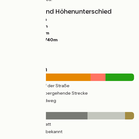
Steigungen und Höhenunterschied
Anstiege:
4013m
Abstiege:
4752m
Tiefster Punkt:
0m
Höchster Punkt:
740m
Straßentypen
510km
(75%) Auf der Straße
13km
(13%) Vorübergehende Strecke
172km
(25%) Radweg
Belag
436km
(64%) Glatt
196km
(29%) Unbekannt
48km