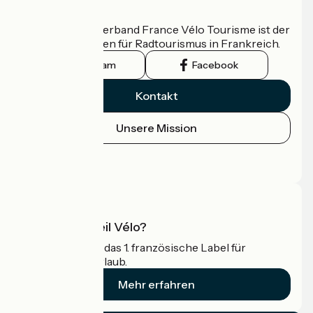
Wer sind wir?
Der nationale Verband France Vélo Tourisme ist der
offizielle Leitfaden für Radtourismus in Frankreich.
Instagram
Facebook
Kontakt
Unsere Mission
Pressebereich
Profi-Bereich
Was ist Accueil Vélo?
Accueil Vélo ist das 1. französische Label für
Radfahrer im Urlaub.
Mehr erfahren