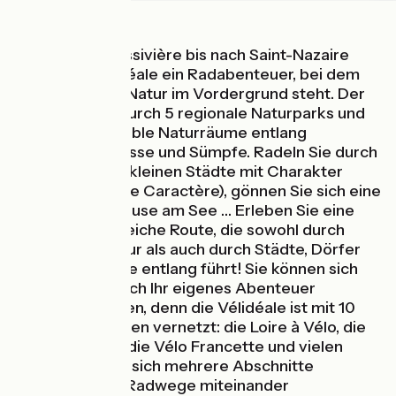
Vom Lac de Vassivière bis nach Saint-Nazaire
bietet die Vélidéale ein Radabenteuer, bei dem
die Vielfalt der Natur im Vordergrund steht. Der
Radweg führt durch 5 regionale Naturparks und
zahlreiche sensible Naturräume entlang
geschützter Flüsse und Sümpfe. Radeln Sie durch
die Gassen der kleinen Städte mit Charakter
(Petites Cités de Caractère), gönnen Sie sich eine
erfrischende Pause am See … Erleben Sie eine
abwechslungsreiche Route, die sowohl durch
unberührte Natur als auch durch Städte, Dörfer
und an der Küste entlang führt! Sie können sich
auch ganz einfach Ihr eigenes Abenteuer
zusammenstellen, denn die Vélidéale ist mit 10
Radwanderwegen vernetzt: die Loire à Vélo, die
Scandibérique, die Vélo Francette und vielen
mehr. So lassen sich mehrere Abschnitte
verschiedener Radwege miteinander