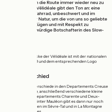
kombinieren, um die Route immer wieder neu zu
entdecken. Die Vélidéale gibt den Ton an: eine
Reise mit dem Fahrrad, unbeschwert und im
Einklang mit der Natur, um die von uns so geliebte
Natur in vollen Zügen und mit Respekt zu
genießen. Eine würdige Botschafterin des Slow-
Tourismus!
Markierung
Die gesamte Strecke der Vélidéale ist mit der nationalen
Kennnummer V93 und dem entsprechenden Logo
ausgeschildert.
Höhenunterschied
Einige Höhenunterschiede in den Departements Creuse
und Haute-Vienne, anschließend verschiedene kleine
Anstiege in den Departements Charente und Deux-
Sèvres (Gâtine). Hinter Mauléon gibt es dann nur noch
einzelne Steigungen im Sèvre-Tal und in La Montagne
westlich von Nantes.