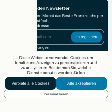
Ich abonniere den Newsletter
Erhalten Sie jeden Monat das Beste Frankreichs per
Rad in Ihrem Postfach.
Meine E-Mail-Adresse
Meine
E-
Mail-
Anmeldebedingungen
Adresse
Diese Webseite verwendet 'Cookies' um
Gefördert im Rahmen von Destination France
Inhalte und Anzeigen zu personalisieren und
zu analysieren. Bestimmen Sie, welche
Dienste benutzt werden dürfen
Accueil Vélo Pro
Verbiete alle Cookies
Alle akzeptieren
Kontakt
Rechtliche Informationen
Personalisieren
Kontakt
DE
Privacy policy
Réalisation :
StudioJuillet
et
France Vélo Tourisme