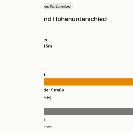
Natur & regionales Kulturerbe
Steigungen und Höhenunterschied
Anstiege:
138m
Abstiege:
163m
Tiefster Punkt:
0m
Höchster Punkt:
45m
Straßentypen
22km
(54%) Auf der Straße
19km
(46%) Radweg
Belag
33km
(82%) Glatt
2km
(4%) Unbekannt