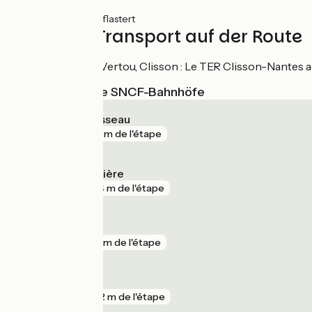
4km
(10%) Rauh
2km
(4%) Ungepflastert
Züge und Transport auf der Route
Gares de Nantes, Vertou, Clisson : Le TER Clisson-Nantes a
Nächstgelegene SNCF-Bahnhöfe
Rezé Pont Rousseau
gare
148 m de l'étape
La Haie-Fouassière
gare
244 m de l'étape
Clisson
gare
451 m de l'étape
Le Pallet
gare
702 m de l'étape