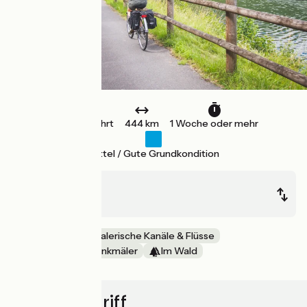
Einfache Fahrt
444 km
1 Woche oder mehr
Mittel / Gute Grundkondition
Langres
Givet
EuroVelo
Malerische Kanäle & Flüsse
Schlösser & Baudenkmäler
Im Wald
Schnellzugriff