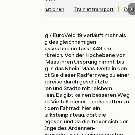
Technische Informationen
Train et transport
Rout
Der Maasradweg / EuroVelo 19 verläuft mehr als
1.000 km entlang des gleichnamigen
europäischen Flusses und umfasst 443 km
Radwege in Frankreich. Von der Hochebene von
Langres, wo die Maas ihren Ursprung nimmt, bis
zu ihrer Mündung in das Rhein-Maas-Delta in den
Niederlanden lädt Sie dieser Radfernweg zu einer
wunderbaren Radreise durch geschützte
Naturlandschaften und Städte mit reichem
Geschichtserbe ein. Es gibt keinen besseren Weg
die Schönheit und Vielfalt dieser Landschaften zu
genießen als mit dem Fahrrad: hier ein
ausgedehntes Kalksteinplateau, dort die
Ausläufer der Vogesen und da die, bevor sich der
Fluss durch die Enge des Ardennen-
Schiefergebirges windet, sich zu einem breiten