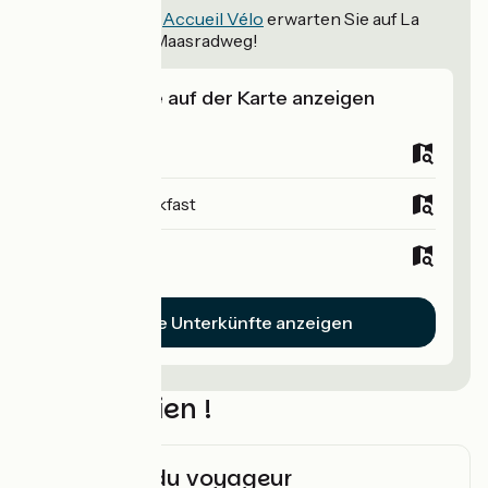
53
Unterkünfte
Accueil Vélo
erwarten Sie auf La
Meuse à vélo - Maasradweg!
Unterkünfte auf der Karte anzeigen
Campsites
Bed and breakfast
Hotels
Alle Unterkünfte anzeigen
N’oubliez rien !
Check-list du voyageur