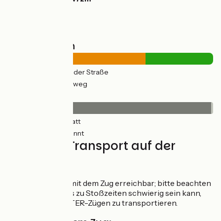
Straßentypen
311km
(67%) Auf der Straße
151km
(33%) Radweg
Belag
459km
(99%) Glatt
3km
(1%) Unbekannt
Züge und Transport auf der
Route
Die Route ist gut mit dem Zug erreichbar; bitte beachten
Sie jedoch, dass es zu Stoßzeiten schwierig sein kann,
Fahrräder in den TER-Zügen zu transportieren.