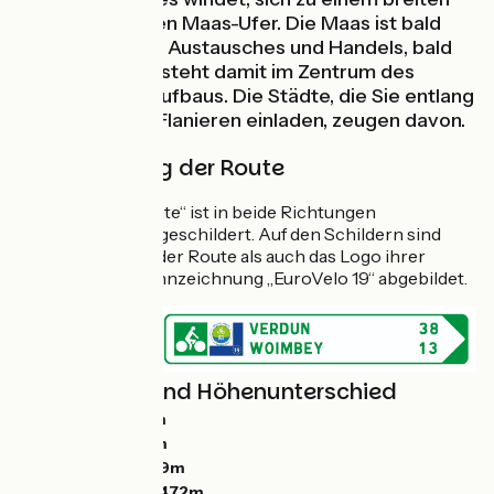
Tal hin öffnenden Maas-Ufer. Die Maas ist bald
Mittelpunkt des Austausches und Handels, bald
Grenzfluss und steht damit im Zentrum des
europäischen Aufbaus. Die Städte, die Sie entlang
der Route zum Flanieren einladen, zeugen davon.
Beschilderung der Route
Die „Maas-Radroute“ ist in beide Richtungen
durchgehend ausgeschildert. Auf den Schildern sind
sowohl das Logo der Route als auch das Logo ihrer
europäischen Kennzeichnung „EuroVelo 19“ abgebildet.
Steigungen und Höhenunterschied
Anstiege:
1340m
Abstiege:
1667m
Tiefster Punkt:
99m
Höchster Punkt:
472m