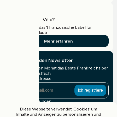
Was ist Accueil Vélo?
Accueil Vélo ist das 1. französische Label für
Radfahrer im Urlaub.
Mehr erfahren
Ich abonniere den Newsletter
Erhalten Sie jeden Monat das Beste Frankreichs per
Rad in Ihrem Postfach.
Meine E-Mail-Adresse
Meine
E-
Mail-
Anmeldebedingungen
Adresse
Diese Webseite verwendet 'Cookies' um
Gefördert im Rahmen von Destination France
Inhalte und Anzeigen zu personalisieren und