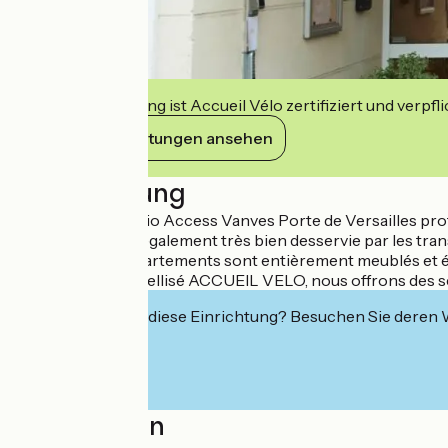
Diese Einrichtung ist Accueil Vélo zertifiziert und verpfl
Ihre Verpflichtungen ansehen
Beschreibung
L'aparthotel Adagio Access Vanves Porte de Versailles profi
La résidence est également très bien desservie par les tra
116 studios et appartements sont entièrement meublés et éq
parking privé. Labellisé ACCUEIL VELO, nous offrons des serv
Interessiert Sie diese Einrichtung? Besuchen Sie deren
Localisation