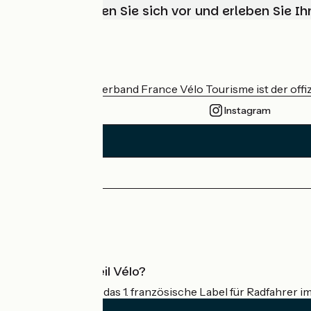
Wählen, bereiten Sie sich vor und erleben Sie 
Wer sind wir?
Der nationale Verband France Vélo Tourisme ist der offiz
Instagram
Pressebereich
Profi-Bereich
Was ist Accueil Vélo?
Accueil Vélo ist das 1. französische Label für Radfahrer i