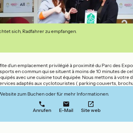
ichtet sich, Radfahrer zu empfangen.
te d’un emplacement privilégié à proximité du Parc des Exposi
nsports en commun qui se situent à moins de 10 minutes de cel
uipés avec une cuisine tout équipée. Nous mettons à votre di
ices adaptés aux cyclotouristes ( parking couverts, brochures 
 Website zum Buchen oder für mehr Informationen.
Anrufen
E-Mail
Site web