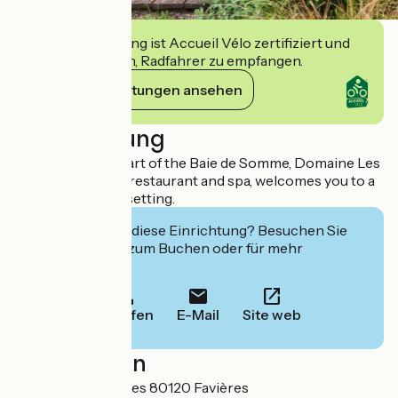
Diese Einrichtung ist Accueil Vélo zertifiziert und
verpflichtet sich, Radfahrer zu empfangen.
Ihre Verpflichtungen ansehen
Beschreibung
Located in the heart of the Baie de Somme, Domaine Les
Saules, a 3* hotel, restaurant and spa, welcomes you to a
verdant, relaxing setting.
Interessiert Sie diese Einrichtung? Besuchen Sie
deren Website zum Buchen oder für mehr
Informationen.
Anrufen
E-Mail
Site web
Localisation
1075, rue des Forges 80120 Favières