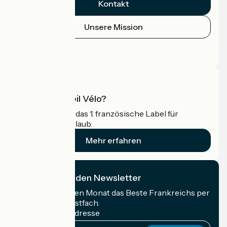
Kontakt
Unsere Mission
Pressebereich
Profi-Bereich
Was ist Accueil Vélo?
Accueil Vélo ist das 1. französische Label für
Radfahrer im Urlaub.
Mehr erfahren
Ich abonniere den Newsletter
Erhalten Sie jeden Monat das Beste Frankreichs per
Rad in Ihrem Postfach.
Meine E-Mail-Adresse