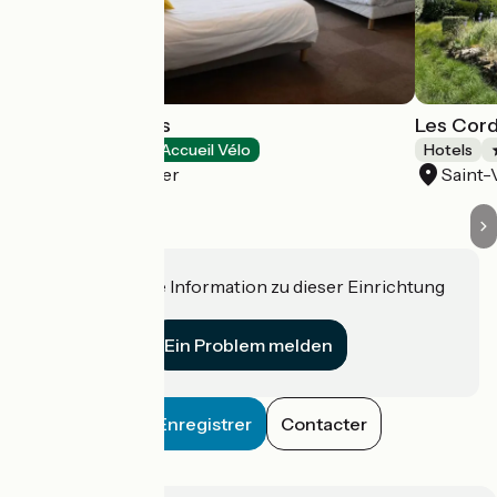
Les Galets Bleus
Les Cord
Hotels
Accueil Vélo
Hotels
Cayeux-sur-Mer
Saint
Haben Sie eine Information zu dieser Einrichtung
für uns?
Ein Problem melden
Enregistrer
Contacter