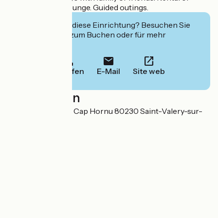
private room or lounge. Guided outings.
Interessiert Sie diese Einrichtung? Besuchen Sie
deren Website zum Buchen oder für mehr
Informationen.
Anrufen
E-Mail
Site web
Localisation
1350 Chaussée du Cap Hornu 80230 Saint-Valery-sur-
Somme