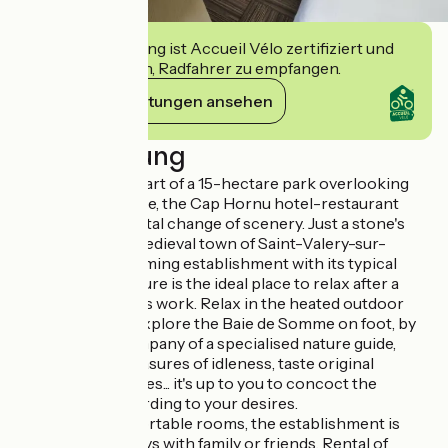
Diese Einrichtung ist Accueil Vélo zertifiziert und
verpflichtet sich, Radfahrer zu empfangen.
Ihre Verpflichtungen ansehen
Beschreibung
Nestling in the heart of a 15-hectare park overlooking
the Baie de Somme, the Cap Hornu hotel-restaurant
promises you a total change of scenery. Just a stone's
throw from the medieval town of Saint-Valery-sur-
Somme, this charming establishment with its typical
Picardy architecture is the ideal place to relax after a
long day or a year's work. Relax in the heated outdoor
swimming pool, explore the Baie de Somme on foot, by
bike or in the company of a specialised nature guide,
indulge in the pleasures of idleness, taste original
regional specialities... it's up to you to concoct the
programme according to your desires.
With its 90 comfortable rooms, the establishment is
perfect for holidays with family or friends. Rental of