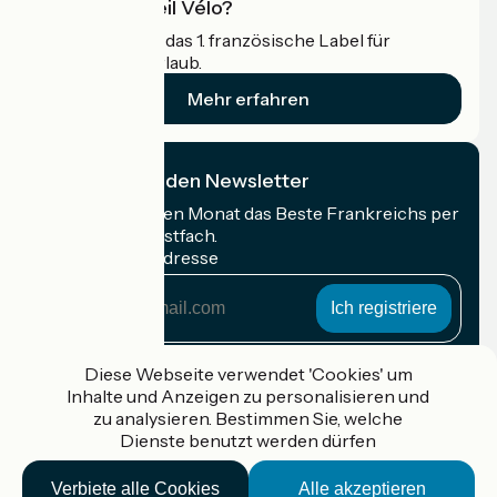
Was ist Accueil Vélo?
Accueil Vélo ist das 1. französische Label für
Radfahrer im Urlaub.
Mehr erfahren
Ich abonniere den Newsletter
Erhalten Sie jeden Monat das Beste Frankreichs per
Rad in Ihrem Postfach.
Meine E-Mail-Adresse
Meine
E-
Mail-
Anmeldebedingungen
Adresse
Diese Webseite verwendet 'Cookies' um
Inhalte und Anzeigen zu personalisieren und
Gefördert im Rahmen von Destination France
zu analysieren. Bestimmen Sie, welche
Dienste benutzt werden dürfen
Verbiete alle Cookies
Alle akzeptieren